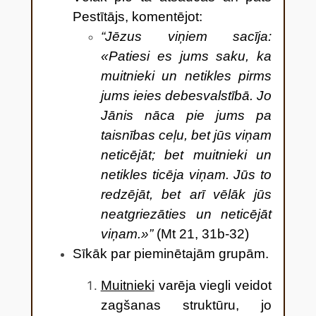
Pestītājs, komentējot:
“Jēzus viņiem sacīja:
«Patiesi es jums saku, ka
muitnieki un netikles pirms
jums ieies debesvalstībā. Jo
Jānis nāca pie jums pa
taisnības ceļu, bet jūs viņam
neticējāt; bet muitnieki un
netikles ticēja viņam. Jūs to
redzējāt, bet arī vēlāk jūs
neatgriezāties un neticējāt
viņam.»”
(Mt 21, 31b-32)
Sīkāk par pieminētajām grupām.
Muitnieki
varēja viegli veidot
zagšanas struktūru, jo