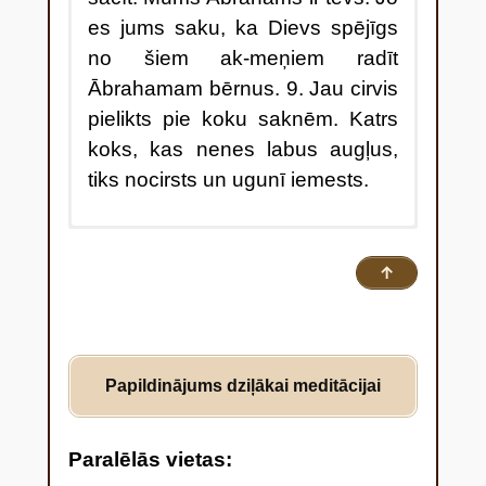
es jums saku, ka Dievs spējīgs
no šiem ak-meņiem radīt
Ābrahamam bērnus. 9. Jau cirvis
pielikts pie koku saknēm. Katrs
koks, kas nenes labus augļus,
tiks nocirsts un ugunī iemests.
7 Uz ļaužu pūļiem, kas nāca
pie viņa, lai viņš tos kristītu, Jānis
↑
runāja: “Jūs odžu dzimums, kas
jūs ir mācījis bēgt no dusmības,
kas nāks? 8 Tad nu nesiet
Papildinājums dziļākai meditācijai
cienīgus at-griešanās augļus un
nesāciet atkal viens otram teikt:
mums Ābrahāms ir tēvs. Es jums
Paralēlās vietas:
saku: Dievs spēj no šiem