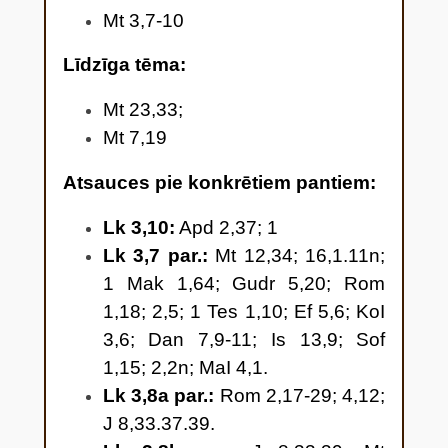
Mt 3,7-10
akmeņiem radīt Ābrahāma
bērnus. 9 Cirvis jau pielikts
Līdzīga tēma:
kokiem pie saknes – katrs koks,
Mt 23,33;
kas nenes labus augļus, tiek
Mt 7,19
nocirsts un iemests ugunī.”
Atsauces pie konkrētiem pantiem:
Lk 3,10:
Apd 2,37; 1
Lk
3,7 par.:
Mt 12,34; 16,1.11n;
1 Mak 1,64; Gudr 5,20; Rom
1,18; 2,5; 1 Tes 1,10; Ef 5,6; KoI
3,6; Dan 7,9-11; Is 13,9; Sof
1,15; 2,2n; MaI 4,1.
Lk 3,8a par.:
Rom 2,17-29; 4,12;
J 8,33.37.39.