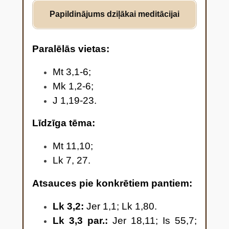
rakstīts pravieša Jesajas
Papildinājums dziļākai meditācijai
grāmatā –
saucēja balss tuksnesī:
Paralēlās vietas
:
„Sagatavojiet Kungam ceļu,
dariet līdzenas viņa takas! 5
Mt 3,1-6;
Katra ieleja lai top piepildīta, un
Mk 1,2-6;
katrs pakalns un paugurs lai tiek
J 1,19-23.
nolīdzināts; līkumi lai top taisni un
grambas par līdzenu ceļu, 6 un
Līdzīga tēma:
visa miesa redzēs Dieva
Mt 11,10;
pestīšanu.”
Lk 7, 27.
Atsauces pie konkrētiem pantiem:
Lk 3,2:
Jer 1,1; Lk 1,80.
Lk 3,3 par.:
Jer 18,11; Is 55,7;