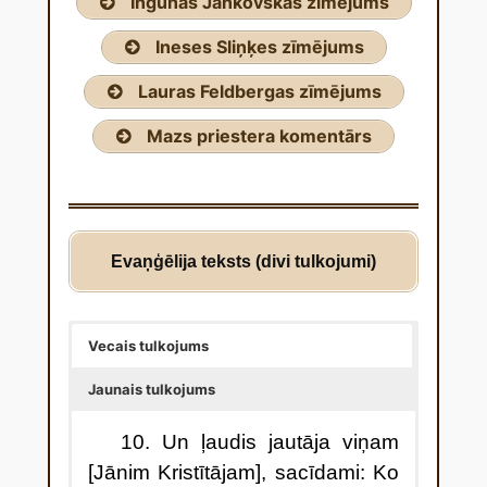
Ingunas Jankovskas zīmējums
Ineses Sliņķes zīmējums
Lauras Feldbergas zīmējums
Mazs priestera komentārs
Evaņģēlija teksts (divi tulkojumi)
Vecais tulkojums
Jaunais tulkojums
10. Un ļaudis jautāja viņam
[Jānim Kristītājam], sacīdami: Ko