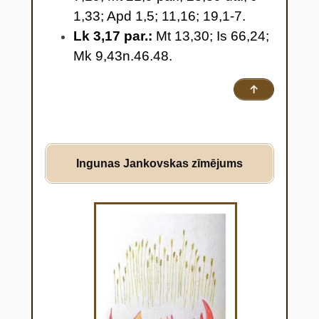
1,33; Apd 1,5; 11,16; 19,1-7.
Lk 3,17 par.:
Mt 13,30; Is 66,24;
Mk 9,43n.46.48.
↑
Ingunas
Jankovskas zīmējums