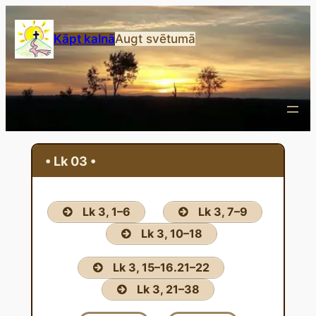
Przejdź
do
Kāpt kalnā
Augt svētumā
treści
• Lk 03 •
Lk 3, 1–6
Lk 3, 7–9
Lk 3, 10–18
Lk 3, 15–16.21–22
Lk 3, 21–38