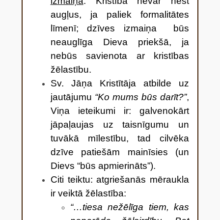
izmaiņa
. Kristība nevar nest
augļus, ja paliek formalitātes
līmenī; dzīves izmaiņa būs
neauglīga Dieva priekšā, ja
nebūs savienota ar kristības
žēlastību.
Sv. Jāņa Kristītāja atbilde uz
jautājumu
“Ko mums būs darīt?”
,
Viņa ieteikumi ir: galvenokārt
jāpaļaujas uz taisnīgumu un
tuvākā mīlestību, tad cilvēka
dzīve patiešām mainīsies (un
Dievs “būs apmierināts”).
Citi teiktu: atgriešanās mēraukla
ir veiktā žēlastība:
“…tiesa nežēlīga tiem, kas