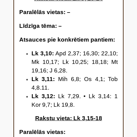
Kristus, 16 Jānis viņiem visiem
Paralēlās vietas
: –
atbildēja: “Es jūs gan kristīju
ūdenī, bet nāks kāds spēcīgāks
Līdzīga tēma: –
par mani, kam es neesmu
cienīgs atraisīt sandaļu siksnas,
Atsauces pie konkrētiem pantiem:
viņš jūs kristīs Svētajā Garā un
Lk 3,10:
Apd 2,37; 16,30; 22,10;
ugunī. 17 Ar vētekli rokā viņš
Mk 10,17; Lk 10,25; 18,18; Mt
iztīrīs klonu un savāks kviešus
19,16; J 6,28.
savā klētī, bet pelavas
Lk 3,11:
Mih 6,8; Os 4,1; Tob
sadedzinās neizdzēšamā ugunī.”
4,8.11.
18 Vēl daudz citu pamācību
Lk 3,12:
Lk 7,29. • Lk 3,14: 1
Jānis deva ļaudīm, sludinādams
Kor 9,7; Lk 19,8.
evaņģēliju.
Rakstu vieta: Lk 3,15-18
Paralēlās vietas
: