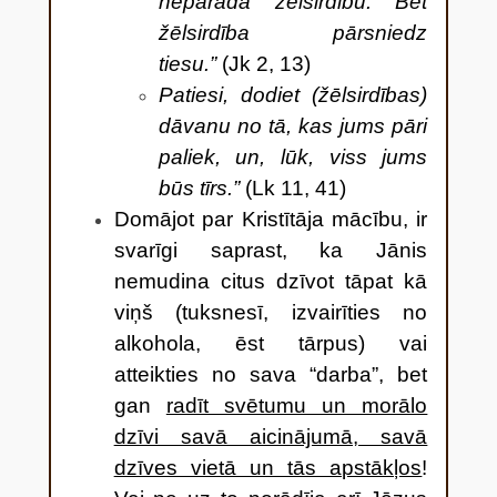
neparāda žēlsirdību. Bet
žēlsirdība pārsniedz
tiesu.”
(Jk 2, 13)
Patiesi, dodiet (žēlsirdības)
dāvanu no tā, kas jums pāri
paliek, un, lūk, viss jums
būs tīrs.”
(Lk 11, 41)
Domājot par Kristītāja mācību, ir
svarīgi saprast, ka Jānis
nemudina citus dzīvot tāpat kā
viņš (tuksnesī, izvairīties no
alkohola, ēst tārpus) vai
atteikties no sava “darba”, bet
gan
radīt svētumu un morālo
dzīvi savā aicinājumā, savā
dzīves vietā un tās apstākļos
!