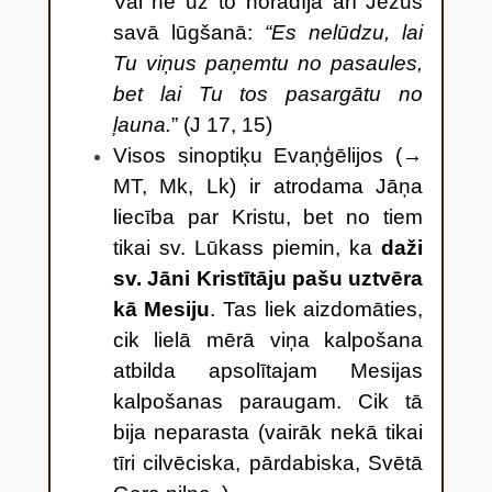
Vai ne uz to norādīja arī Jēzus
savā lūgšanā:
“Es nelūdzu, lai
Tu viņus paņemtu no pasaules,
bet lai Tu tos pasargātu no
ļauna.
” (J 17, 15)
Visos sinoptiķu Evaņģēlijos (→
MT, Mk, Lk) ir atrodama Jāņa
liecība par Kristu, bet no tiem
tikai sv. Lūkass piemin, ka
daži
sv. Jāni Kristītāju pašu uztvēra
kā Mesiju
. Tas liek aizdomāties,
cik lielā mērā viņa kalpošana
atbilda apsolītajam Mesijas
kalpošanas paraugam. Cik tā
bija neparasta (vairāk nekā tikai
tīri cilvēciska, pārdabiska, Svētā