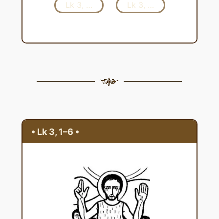
Lk 3, …
Lk 3, …
•
Lk 3, 1–6
•