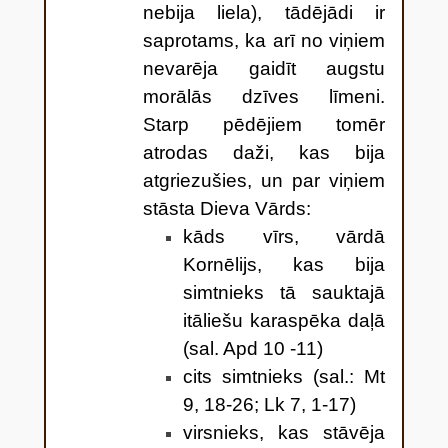
nebija liela), tādējādi ir
saprotams, ka arī no viņiem
nevarēja gaidīt augstu
morālās dzīves līmeni.
Starp pēdējiem tomēr
atrodas daži, kas bija
atgriezušies, un par viņiem
stāsta Dieva Vārds:
kāds vīrs, vārdā
Kornēlijs, kas bija
simtnieks tā sauktajā
itāliešu karaspēka daļā
(sal. Apd 10 -11)
cits simtnieks (sal.: Mt
9, 18-26; Lk 7, 1-17)
virsnieks, kas stāvēja