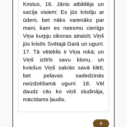
Kristus, 16. Jānis atbildēja un
sacīja visiem: Es jūs kristīju ar
ūdeni, bet nāks varenāks par
mani, kam es neesmu cienīgs
Viņa kurpju siksnas atraisīt; Viņš
jūs kristīs Svētajā Garā un ugunī.
17. Tā vēteklis ir Viņa rokā; un
Viņš iztīrīs savu klonu, un
kviešus Viņš sakrās savā klētī,
bet pelavas sadedzinās
neizdzēšamā ugunī. 18. Vēl
daudz citu ko viņš sludināja,
mācīdams ļaudis.
10 Ļaudis viņam [Jānim
Kristītājam] jautāja: “Ko lai mēs
↑