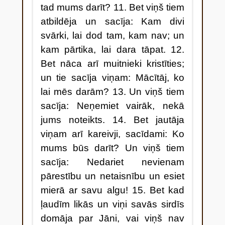
tad mums darīt? 11. Bet viņš tiem
atbildēja un sacīja: Kam divi
svārki, lai dod tam, kam nav; un
kam pārtika, lai dara tāpat. 12.
Bet nāca arī muitnieki kristīties;
un tie sacīja viņam: Mācītāj, ko
lai mēs darām? 13. Un viņš tiem
sacīja: Neņemiet vairāk, nekā
jums noteikts. 14. Bet jautāja
viņam arī kareivji, sacīdami: Ko
mums būs darīt? Un viņš tiem
sacīja: Nedariet nevienam
pārestību un netaisnību un esiet
mierā ar savu algu! 15. Bet kad
ļaudīm likās un viņi savās sirdīs
domāja par Jāni, vai viņš nav