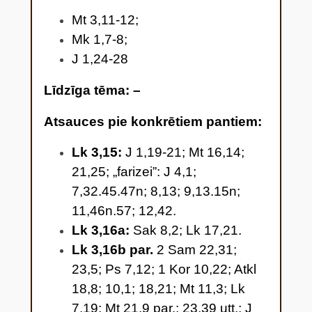
Mt 3,11-12;
Mk 1,7-8;
J 1,24-28
Līdzīga tēma: –
Atsauces pie konkrētiem pantiem:
Lk 3,15
:
J 1,19-21; Mt 16,14;
21,25; „farizei”: J 4,1;
7,32.45.47n; 8,13; 9,13.15n;
11,46n.57; 12,42.
Lk 3,16a:
Sak 8,2; Lk 17,21.
Lk 3,16b par.
2 Sam 22,31;
23,5; Ps 7,12; 1 Kor 10,22; Atkl
18,8; 10,1; 18,21; Mt 11,3; Lk
7,19; Mt 21,9 par.; 23,39 utt.; J