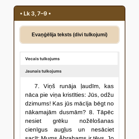
• Lk 3, 7–9 •
Evaņģēlija teksts (divi tulkojumi)
Vecais tulkojums
Jaunais tulkojums
7. Viņš runāja ļaudīm, kas
nāca pie viņa kristīties: Jūs, odžu
dzimums! Kas jūs mācīja bēgt no
nākamajām dusmām? 8. Tāpēc
nesiet grēku nožēlošanas
cienīgus augļus un nesāciet
sacīt: Mums Ābrahams ir tēvs. Jo