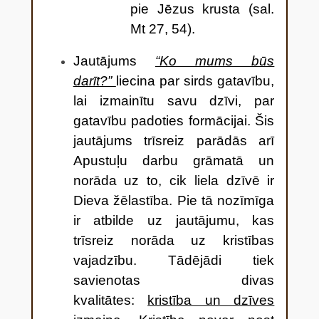
pie Jēzus krusta (sal.
Mt 27, 54).
Jautājums
“Ko mums būs
darīt?”
liecina par sirds gatavību,
lai izmainītu savu dzīvi, par
gatavību padoties formācijai. Šis
jautājums trīsreiz parādās arī
Apustuļu darbu grāmatā un
norāda uz to, cik liela dzīvē ir
Dieva žēlastība. Pie tā nozīmīga
ir atbilde uz jautājumu, kas
trīsreiz norāda uz kristības
vajadzību. Tādējādi tiek
savienotas divas
kvalitātes:
kristība un dzīves