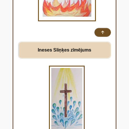
↑
Ineses Sliņķes
zīmējums