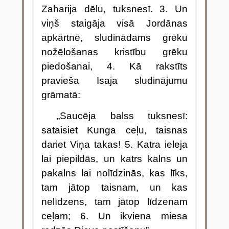
Zaharija dēlu, tuksnesī. 3. Un
viņš staigāja visā Jordānas
apkārtnē, sludinādams grēku
nožēlošanas kristību grēku
piedošanai, 4. Kā rakstīts
pravieša Isaja sludinājumu
grāmatā:
„Saucēja balss tuksnesī:
sataisiet Kunga ceļu, taisnas
dariet Viņa takas! 5. Katra ieleja
lai piepildās, un katrs kalns un
pakalns lai nolīdzinās, kas līks,
tam jātop taisnam, un kas
nelīdzens, tam jātop līdzenam
ceļam; 6. Un ikviena miesa