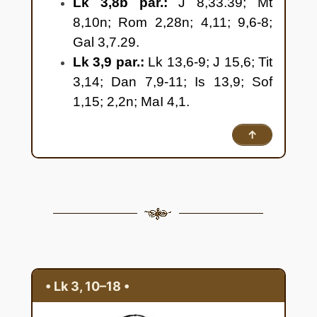
Lk 3,8b par.:
J 8,33.39; Mt
8,10n; Rom 2,28n; 4,11; 9,6-8;
Gal 3,7.29.
Lk 3,9 par.:
Lk 13,6-9; J 15,6; Tit
3,14; Dan 7,9-11; Is 13,9; Sof
1,15; 2,2n; MaI 4,1.
↑
• Lk 3, 10–18 •