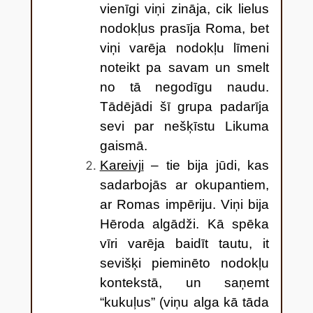
vienīgi viņi zināja, cik lielus
nodokļus prasīja Roma, bet
viņi varēja nodokļu līmeni
noteikt pa savam un smelt
no tā negodīgu naudu.
Tādējādi šī grupa padarīja
sevi par nešķīstu Likuma
gaismā.
Kareivji
– tie bija jūdi, kas
sadarbojās ar okupantiem,
ar Romas impēriju. Viņi bija
Hēroda algādži. Kā spēka
vīri varēja baidīt tautu, it
sevišķi pieminēto nodokļu
kontekstā, un saņemt
“kukuļus” (viņu alga kā tāda