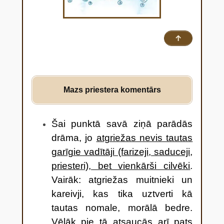
↑
Mazs priestera komentārs
Šai punktā savā ziņā parādās
drāma, jo
atgriežas nevis tautas
garīgie vadītāji (farizeji, saduceji,
priesteri), bet vienkārši cilvēki
.
Vairāk: atgriežas muitnieki un
kareivji, kas tika uztverti kā
tautas nomale, morālā bedre.
Vēlāk pie tā atsaucās arī pats