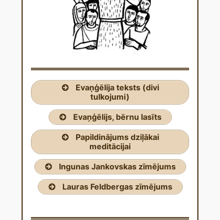
Evaņģēlija teksts (divi
tulkojumi)
Evaņģēlijs, bērnu lasīts
Papildinājums dziļākai
meditācijai
Ingunas Jankovskas zīmējums
Lauras Feldbergas zīmējums