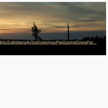
lijs
Svētdiena
Avīze
Dziesmas
Pielūgsme
Dzeja
Par…