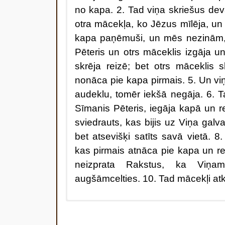
no kapa. 2. Tad viņa skriešus de
otra mācekļa, ko Jēzus mīlēja, un
kapa paņēmuši, un mēs nezinām, k
Pēteris un otrs māceklis izgāja un
skrēja reizē; bet otrs māceklis 
nonāca pie kapa pirmais. 5. Un viņ
audeklu, tomēr iekšā negāja. 6. 
Sīmanis Pēteris, iegāja kapā un r
sviedrauts, kas bijis uz Viņa galva
bet atsevišķi satīts savā vietā. 8
kas pirmais atnāca pie kapa un red
neizprata Rakstus, ka Viņa
augšāmcelties. 10. Tad mācekļi atk
1
Pirmajā nedēļas dienā, rīta
Marija Magdalēna nāca pie kapa