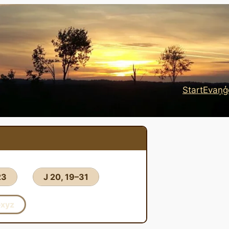
Start
Evaņģē
23
J 20, 19–31
–xyz