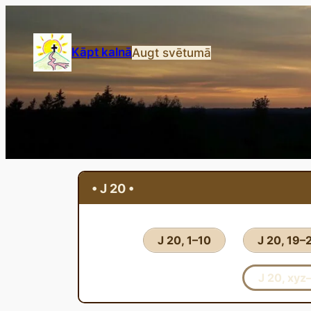
Przejdź
do
treści
Kāpt kalnā
Augt svētumā
• J 20 •
J 20, 1–10
J 20, 19–
J 20, xyz