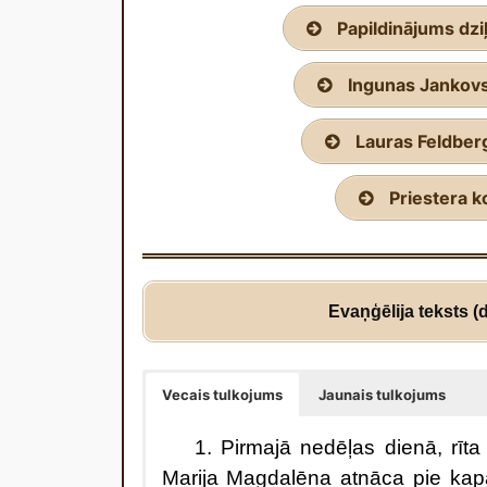
Papildinājums dziļ
Ingunas Jankov
Lauras Feldber
Priestera 
Evaņģēlija teksts (d
Vecais tulkojums
Jaunais tulkojums
1
. Pirmajā nedēļas dienā, rīt
Marija Magdalēna atnāca pie kap