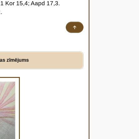
1 Kor 15,4; Aapd 17,3.
.
↑
as zīmējums