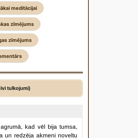
ākai meditācijai
skas zīmējums
gas zīmējums
komentārs
ivi tulkojumi)
a agrumā, kad vēl bija tumsa,
a un redzēja akmeni noveltu