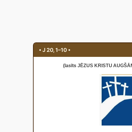
• J 20, 1–10 •
(lasīts JĒZUS KRISTU AUG