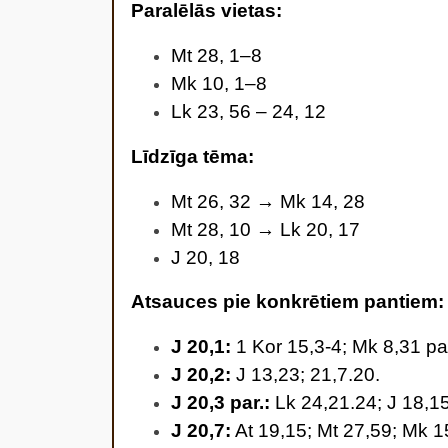
Paralēlās vietas
:
Mt 28, 1–8
Mk 10, 1–8
Lk 23, 56 – 24, 12
Līdzīga tēma:
Mt 26, 32 → Mk 14, 28
Mt 28, 10 → Lk 20, 17
J 20, 18
Atsauces pie konkrētiem pantiem
J 20,1:
1 Kor 15,3-4; Mk 8,31 par
J 20,2:
J 13,23; 21,7.20.
J 20,3 par.:
Lk 24,21.24; J 18,15
J 20,7:
At 19,15; Mt 27,59; Mk 15