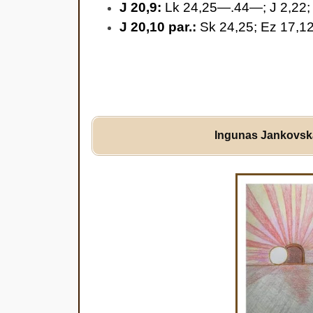
J 20,9:
Lk 24,25—.44—; J 2,22; 
J 20,10 par.:
Sk 24,25; Ez 17,12
Ingunas Jankovsk