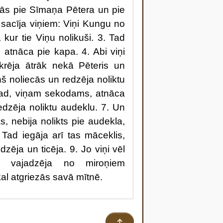
vās pie Sīmaņa Pētera un pie
 sacīja viņiem: Viņi Kungu no
ur tie Viņu nolikuši. 3. Tad
 atnāca pie kapa. 4. Abi viņi
skrēja ātrāk nekā Pēteris un
š noliecās un redzēja noliktu
Tad, viņam sekodams, atnāca
edzēja noliktu audeklu. 7. Un
s, nebija nolikts pie audekla,
. Tad iegāja arī tas māceklis,
zēja un ticēja. 9. Jo viņi vēl
m vajadzēja no miroņiem
al atgriezās savā mītnē.
 agrumā, kad vēl bija tumsa,
 un redzēja akmeni no kapa
↑