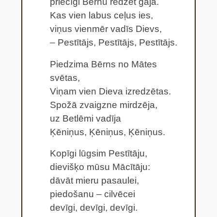
priecīgi Bērnu redzēt gāja.
Kas vien labus ceļus ies,
viņus vienmēr vadīs Dievs,
– Pestītājs, Pestītājs, Pestītājs.
Piedzima Bērns no Mātes
svētas,
Viņam vien Dieva izredzētas.
Spožā zvaigzne mirdzēja,
uz Betlēmi vadīja
Ķēniņus, Ķēniņus, Ķēniņus.
Kopīgi lūgsim Pestītāju,
dievišķo mūsu Mācītāju:
dāvāt mieru pasaulei,
piedošanu – cilvēcei
devīgi, devīgi, devīgi.