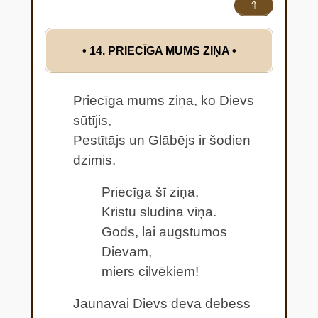
⇑
• 14. PRIECĪGA MUMS ZIŅA
•
Priecīga mums ziņa, ko Dievs
sūtījis,
Pestītājs un Glābējs ir šodien
dzimis.
Priecīga šī ziņa,
Kristu sludina viņa.
Gods, lai augstumos
Dievam,
miers cilvēkiem!
Jaunavai Dievs deva debess