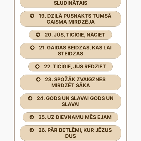
SLUDINĀTAIS
19. DZIĻĀ PUSNAKTS TUMSĀ
GAISMA MIRDZĒJA
20. JŪS, TICĪGIE, NĀCIET
21. GAIDAS BEIDZAS, KAS LAI
STEIDZAS
22. TICĪGIE, JŪS REDZIET
23. SPOŽĀK ZVAIGZNES
MIRDZĒT SĀKA
24. GODS UN SLAVA! GODS UN
SLAVA!
25. UZ DIEVNAMU MĒS EJAM
26. PĀR BETLĒMI, KUR JĒZUS
DUS