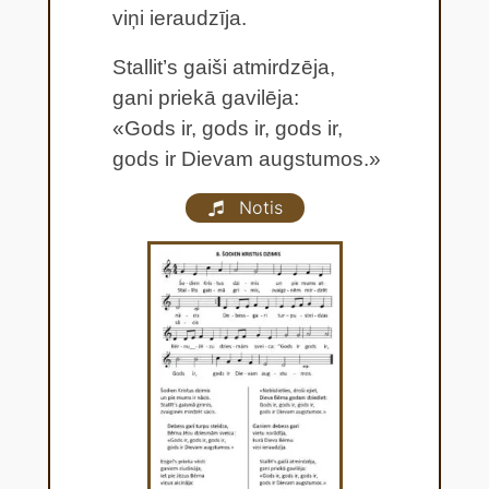
viņi ieraudzīja.
Stallit’s gaiši atmirdzēja,
gani priekā gavilēja:
«Gods ir, gods ir, gods ir,
gods ir Dievam augstumos.»
Notis