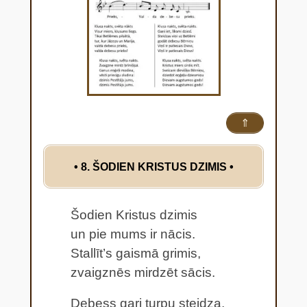
⇑
• 8. ŠODIEN KRISTUS DZIMIS
•
Šodien Kristus dzimis
un pie mums ir nācis.
Stallīt’s gaismā grimis,
zvaigznēs mirdzēt sācis.
Debess gari turpu steidza,