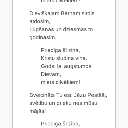
miers cilvēkiem!
Dievišķajam Bērnam sirdis
atdosim,
Lūgšanās un dziesmās to
godināsim.
Priecīga šī ziņa,
Kristu sludina viņa.
Gods, lai augstumos
Dievam,
miers cilvēkiem!
Sveicināts Tu esi, Jēzu Pestītāj,
svētību un prieku nes mūsu
mājās!
Priecīga šī ziņa,