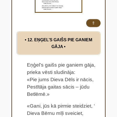
⇑
• 12. EŅĢEL’S GAIŠS PIE GANIEM
GĀJA •
Eņģel’s gaišs pie ganiem gāja,
prieka vēsti sludināja:
«Pie jums Dieva Dēls ir nācis,
Pestītāja gaitas sācis – jūdu
Betlēmē.»
«Gani, jūs kā pirmie steidziet, ‘
Dieva Bērnu mīļi sveiciet,