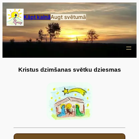
Przejdź
do
Kāpt kalnā
Augt svētumā
treści
Kristus dzimšanas svētku dziesmas