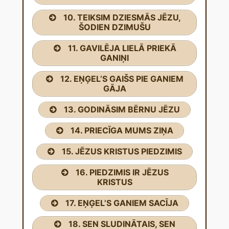
10. TEIKSIM DZIESMĀS JĒZU,
ŠODIEN DZIMUŠU
11. GAVILĒJA LIELĀ PRIEKĀ
GANIŅI
12. EŅĢEL’S GAIŠS PIE GANIEM
GĀJA
13. GODINĀSIM BĒRNU JĒZU
14. PRIECĪGA MUMS ZIŅA
15. JĒZUS KRISTUS PIEDZIMIS
16. PIEDZIMIS IR JĒZUS
KRISTUS
17. EŅĢEL’S GANIEM SACĪJA
18. SEN SLUDINĀTAIS, SEN