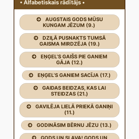
• Alfabetiskais rādītājs •
AUGSTAIS GODS MŪSU
KUNGAM JĒZUM (9.)
DZIĻĀ PUSNAKTS TUMSĀ
GAISMA MIRDZĒJA (19.)
EŅĢEL’S GAIŠS PIE GANIEM
GĀJA (12.)
EŅĢEL’S GANIEM SACĪJA (17.)
GAIDAS BEIDZAS, KAS LAI
STEIDZAS (21.)
GAVILĒJA LIELĀ PRIEKĀ GANIŅI
(11.)
GODINĀSIM BĒRNU JĒZU (13.)
GODS UN SLAVA! GODS UN