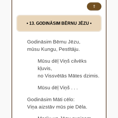
⇑
• 13. GODINĀSIM BĒRNU JĒZU
•
Godināsim Bērnu Jēzu,
mūsu Kungu, Pestītāju.
Mūsu dēļ Viņš cilvēks
kļuvis,
no Vissvētās Mātes dzimis.
Mūsu dēļ Viņš . . .
Godināsim Māti cēlo:
Viņa aizstāv mūs pie Dēla.