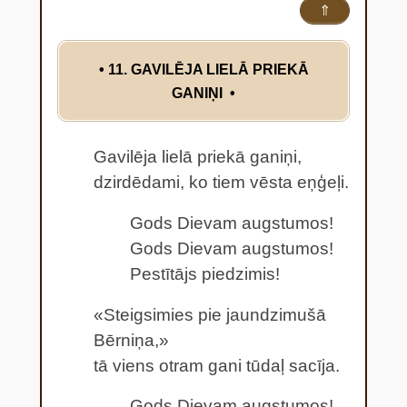
⇑
• 11. GAVILĒJA LIELĀ PRIEKĀ
GANIŅI
•
Gavilēja lielā priekā ganiņi,
dzirdēdami, ko tiem vēsta eņģeļi.
Gods Dievam augstumos!
Gods Dievam augstumos!
Pestītājs piedzimis!
«Steigsimies pie jaundzimušā
Bērniņa,»
tā viens otram gani tūdaļ sacīja.
Gods Dievam augstumos!