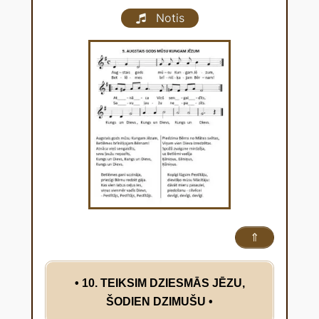
Notis
⇑
• 10. TEIKSIM DZIESMĀS JĒZU,
ŠODIEN DZIMUŠU
•