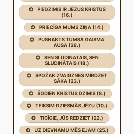
PIEDZIMIS IR JĒZUS KRISTUS
(16.)
PRIECĪGA MUMS ZIŅA (14.)
PUSNAKTS TUMSĀ GAISMA
AUSA (28.)
SEN SLUDINĀTAIS, SEN
SLUDINĀTAIS (18.)
SPOŽĀK ZVAIGZNES MIRDZĒT
SĀKA (23.)
ŠODIEN KRISTUS DZIMIS (8.)
TEIKSIM DZIESMĀS JĒZU (10.)
TICĪGIE, JŪS REDZIET (22.)
UZ DIEVNAMU MĒS EJAM (25.)