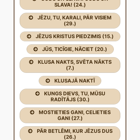
SLAVA! (24.)
JĒZU, TU, KARALI, PĀR VISIEM
(29.)
JĒZUS KRISTUS PIEDZIMIS (15.)
JŪS, TICĪGIE, NĀCIET (20.)
KLUSA NAKTS, SVĒTA NĀKTS
(7.)
KLUSAJĀ NAKTĪ
KUNGS DIEVS, TU, MŪSU
RADĪTĀJS (30.)
MOSTIETIES GANI, CELIETIES
GANI (27.)
PĀR BETLĒMI, KUR JĒZUS DUS
(26.)