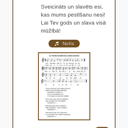
Sveicināts un slavēts esi,
kas mums pestīšanu nesi!
Lai Tev gods un slava visā
mūžībā!
Notis