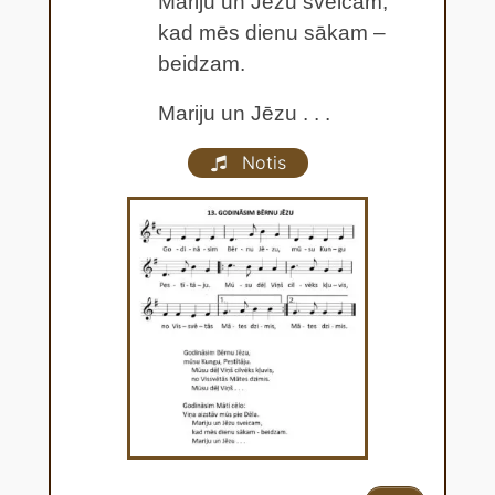
Mariju un Jēzu sveicam,
kad mēs dienu sākam –
beidzam.
Mariju un Jēzu . . .
Notis