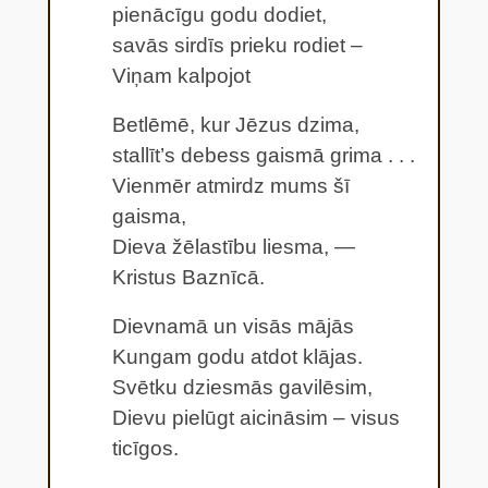
pienācīgu godu dodiet,
savās sirdīs prieku rodiet –
Viņam kalpojot
Betlēmē, kur Jēzus dzima,
stallīt’s debess gaismā grima . . .
Vienmēr atmirdz mums šī
gaisma,
Dieva žēlastību liesma, —
Kristus Baznīcā.
Dievnamā un visās mājās
Kungam godu atdot klājas.
Svētku dziesmās gavilēsim,
Dievu pielūgt aicināsim – visus
ticīgos.