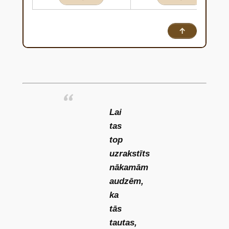
↑
Lai
tas
top
uzrakstīts
nākamām
audzēm,
ka
tās
tautas,