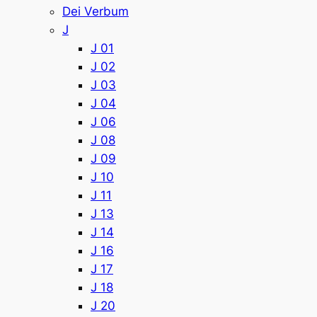
Dei Verbum
J
J 01
J 02
J 03
J 04
J 06
J 08
J 09
J 10
J 11
J 13
J 14
J 16
J 17
J 18
J 20