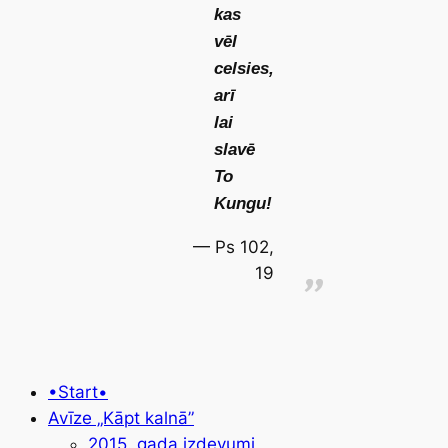
kas
vēl
celsies,
arī
lai
slavē
To
Kungu!
Ps 102,
19
•Start•
Avīze „Kāpt kalnā”
2015. gada izdevumi