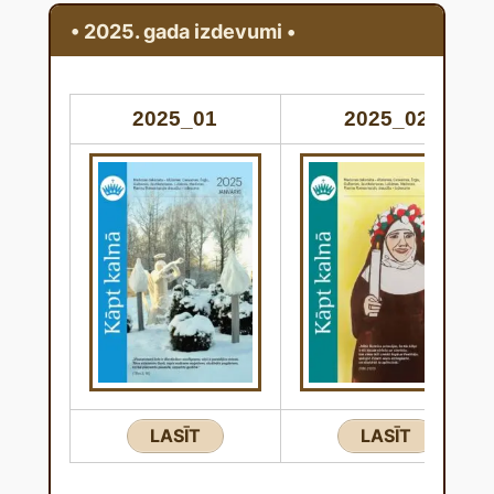
• 2025. gada izdevumi •
2025_01
2025_02
LASĪT
LASĪT