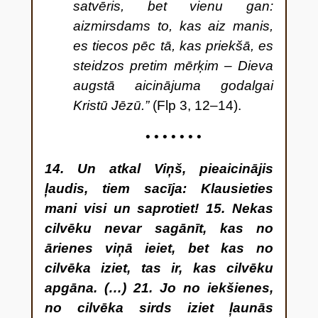
satvēris, bet vienu gan:
aizmirsdams to, kas aiz manis,
es tiecos pēc tā, kas priekšā, e
s
steidzos pretim mērķim – Dieva
augstā aicinājuma godalgai
Kristū Jēzū.”
(Flp 3, 12
–14).
• • • • • • •
14. Un atkal Viņš, pieaicinājis
ļaudis, tiem sacīja: Klausieties
mani visi un saprotiet! 15. Nekas
cilvēku nevar sagānīt, kas no
ārienes viņā ieiet, bet kas no
cilvēka iziet, tas ir, kas cilvēku
apgāna. (…) 21. Jo no iekšienes,
no cilvēka sirds iziet ļaunās