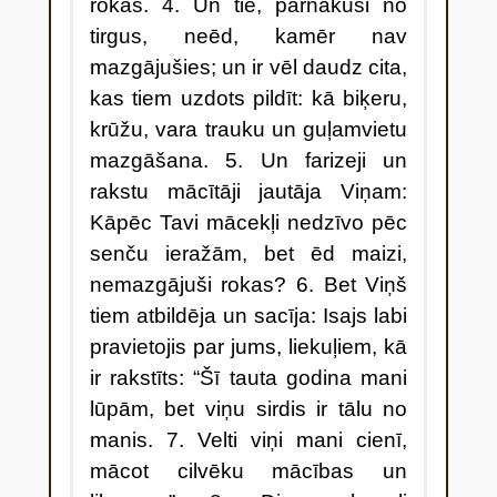
rokas. 4. Un tie, pārnākuši no
tirgus, neēd, kamēr nav
mazgājušies; un ir vēl daudz cita,
kas tiem uzdots pildīt: kā biķeru,
krūžu, vara trauku un guļamvietu
mazgāšana. 5. Un farizeji un
rakstu mācītāji jautāja Viņam:
Kāpēc Tavi mācekļi nedzīvo pēc
senču ieražām, bet ēd maizi,
nemazgājuši rokas? 6. Bet Viņš
tiem atbildēja un sacīja: Isajs labi
pravietojis par jums, liekuļiem, kā
ir rakstīts: “Šī tauta godina mani
lūpām, bet viņu sirdis ir tālu no
manis. 7. Velti viņi mani cienī,
mācot cilvēku mācības un