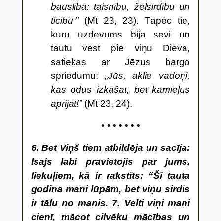
bauslībā: taisnību, žēlsirdību un
ticību.”
(Mt 23, 23). Tāpēc tie,
kuru uzdevums bija sevi un
tautu vest pie viņu Dieva,
satiekas ar Jēzus bargo
spriedumu:
„Jūs, aklie vadoņi,
kas odus izkāšat, bet kamieļus
aprijat!”
(Mt 23, 24).
• • • • • • •
6. Bet Viņš tiem atbildēja un sacīja:
Isajs labi pravietojis par jums,
liekuļiem, kā ir rakstīts: “Šī tauta
godina mani lūpām, bet viņu sirdis
ir tālu no manis. 7. Velti viņi mani
cienī, mācot cilvēku mācības un