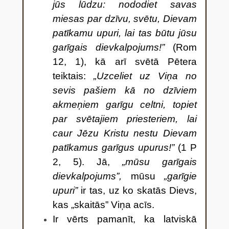
jūs lūdzu: nododiet savas
miesas par dzīvu, svētu, Dievam
patīkamu upuri, lai tas būtu jūsu
garīgais dievkalpojums!”
(Rom
12, 1), kā arī svētā Pētera
teiktais:
„Uzceliet uz Viņa no
sevis pašiem kā no dzīviem
akmeņiem garīgu celtni, topiet
par svētajiem priesteriem, lai
caur Jēzu Kristu nestu Dievam
patīkamus garīgus upurus!”
(1 P
2, 5).
Jā,
„mūsu garīgais
dievkalpojums”,
mūsu
„garīgie
upuri”
ir tas, uz ko skatās Dievs,
kas „skaitās” Viņa acīs.
Ir vērts pamanīt, ka latviskā