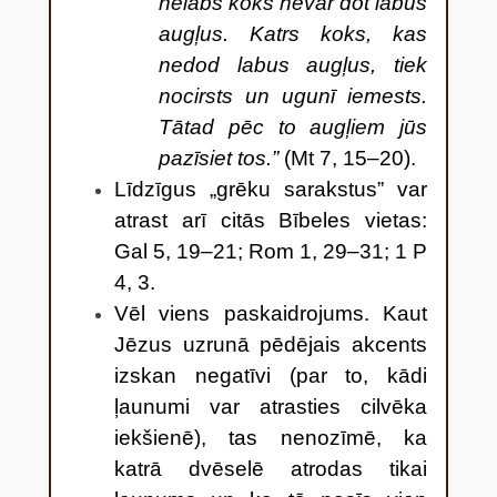
nelabs koks nevar dot labus
augļus.
Katrs koks, kas
nedod labus augļus, tiek
nocirsts un ugunī iemests.
Tātad pēc to augļiem jūs
pazīsiet tos.”
(Mt 7, 15–20).
Līdzīgus „grēku sarakstus” var
atrast arī citās Bībeles vietas:
Gal 5, 19–21; Rom 1, 29–31; 1 P
4, 3.
Vēl viens paskaidrojums. Kaut
Jēzus uzrunā pēdējais akcents
izskan negatīvi (par to, kādi
ļaunumi var atrasties cilvēka
iekšienē), tas nenozīmē, ka
katrā dvēselē atrodas tikai