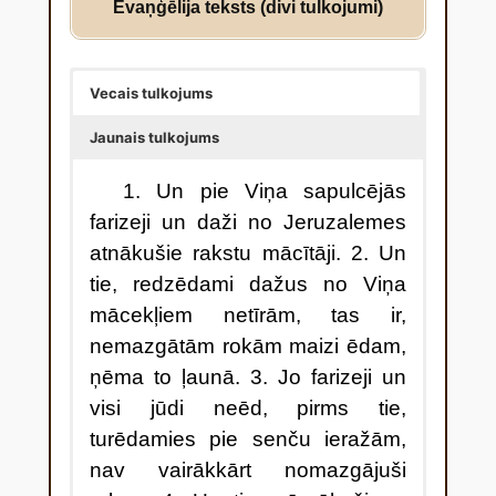
Evaņģēlija teksts (divi tulkojumi)
Vecais tulkojums
Jaunais tulkojums
1. Un pie Viņa sapulcējās
farizeji un daži no Jeruzalemes
atnākušie rakstu mācītāji. 2. Un
tie, redzēdami dažus no Viņa
mācekļiem netīrām, tas ir,
nemazgātām rokām maizi ēdam,
ņēma to ļaunā. 3. Jo farizeji un
visi jūdi neēd, pirms tie,
turēdamies pie senču ieražām,
nav vairākkārt nomazgājuši