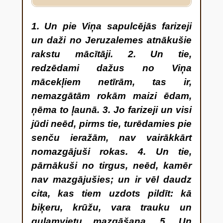
1. Un pie Viņa sapulcējās farizeji
un daži no Jeruzalemes atnākušie
rakstu mācītāji. 2. Un tie,
redzēdami dažus no Viņa
mācekļiem netīrām, tas ir,
nemazgātām rokām maizi ēdam,
ņēma to ļaunā. 3. Jo farizeji un visi
jūdi neēd, pirms tie, turēdamies pie
senču ieražām, nav vairākkārt
nomazgājuši rokas. 4. Un tie,
pārnākuši no tirgus, neēd, kamēr
nav mazgājušies; un ir vēl daudz
cita, kas tiem uzdots pildīt: kā
biķeru, krūžu, vara trauku un
guļamvietu mazgāšana. 5. Un