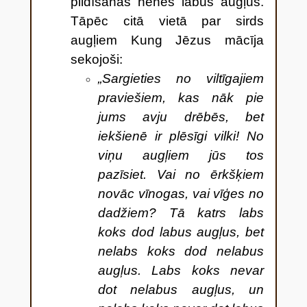
pildīšanas nenes labus augļus.
Tāpēc citā vietā par sirds
augļiem Kung Jēzus mācīja
sekojoši:
„Sargieties no viltīgajiem
praviešiem, kas nāk pie
jums avju drēbēs, bet
iekšienē ir plēsīgi vilki!
No
viņu augļiem jūs tos
pazīsiet. Vai no ērkšķiem
novāc vīnogas, vai vīģes no
dadžiem?
Tā katrs labs
koks dod labus augļus, bet
nelabs koks dod nelabus
augļus.
Labs koks nevar
dot nelabus augļus, un