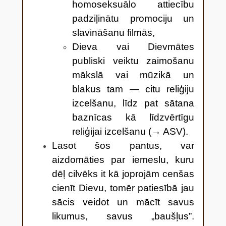
homoseksuālo attiecību
padziļinātu promociju un
slavināšanu filmās,
Dieva vai Dievmātes
publiski veiktu zaimošanu
mākslā vai mūzikā un
blakus tam — citu reliģiju
izcelšanu, līdz pat sātana
baznīcas kā līdzvērtīgu
reliģijai izcelšanu (→ ASV).
Lasot šos pantus, var
aizdomāties par iemeslu, kuru
dēļ cilvēks it kā joprojām cenšas
cienīt Dievu, tomēr patiesībā jau
sācis veidot un mācīt savus
likumus, savus „baušļus”.