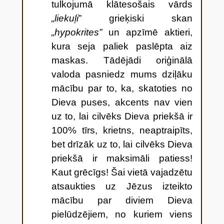
tulkojumā klātesošais vārds
„liekuļi
” grieķiski skan
„hypokrites”
un apzīmē aktieri,
kura seja paliek paslēpta aiz
maskas. Tādējādi oriģinālā
valoda pasniedz mums dziļāku
mācību par to, ka, skatoties no
Dieva puses, akcents nav vien
uz to, lai cilvēks Dieva priekšā ir
100% tīrs, krietns, neaptraipīts,
bet drīzāk uz to, lai cilvēks Dieva
priekšā ir maksimāli patiess!
Kaut grēcīgs! Šai vietā vajadzētu
atsaukties uz Jēzus izteikto
mācību par diviem Dieva
pielūdzējiem, no kuriem viens