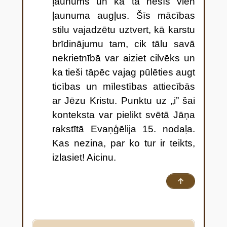
ļaunums un ka tā nesīs vien
ļaunuma augļus. Šīs mācības
stilu vajadzētu uztvert, kā karstu
brīdinājumu tam, cik tālu savā
nekrietnībā var aiziet cilvēks un
ka tieši tāpēc vajag pūlēties augt
ticības un mīlestības attiecībās
ar Jēzu Kristu. Punktu uz „i” šai
konteksta var pielikt svētā Jāņa
rakstītā Evaņģēlija 15. nodaļa.
Kas nezina, par ko tur ir teikts,
izlasiet! Aicinu.
↑