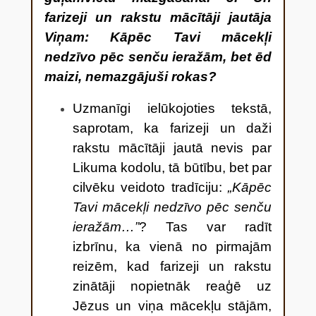
farizeji un rakstu mācītāji jautāja
Viņam: Kāpēc Tavi mācekļi
nedzīvo pēc senču ieražām, bet ēd
maizi, nemazgājuši rokas?
Uzmanīgi ielūkojoties tekstā,
saprotam, ka farizeji un daži
rakstu mācītāji jautā nevis par
Likuma kodolu, tā būtību, bet par
cilvēku veidoto tradīciju:
„Kāpēc
Tavi mācekļi nedzīvo pēc senču
ieražām…”
? Tas var radīt
izbrīnu, ka vienā no pirmajām
reizēm, kad farizeji un rakstu
zinātāji nopietnāk reaģē uz
Jēzus un viņa mācekļu stājām,