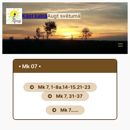
Przejdź
do
Kāpt kalnā
Augt svētumā
treści
• Mk 07 •
Mk 7, 1-8a.14-15.21-23
Mk 7, 31-37
Mk 7……