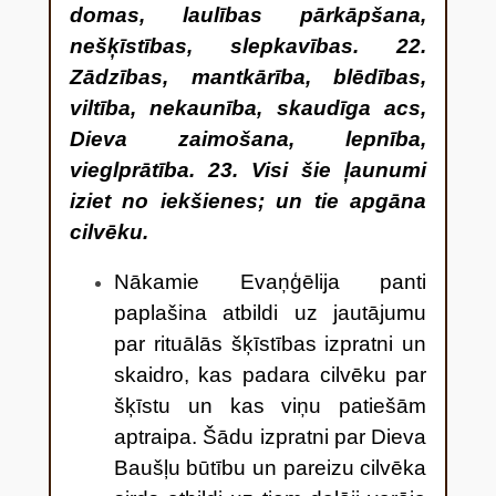
domas, laulības pārkāpšana,
nešķīstības, slepkavības. 22.
Zādzības, mantkārība, blēdības,
viltība, nekaunība, skaudīga acs,
Dieva zaimošana, lepnība,
vieglprātība. 23. Visi šie ļaunumi
iziet no iekšienes; un tie apgāna
cilvēku.
Nākamie Evaņģēlija panti
paplašina atbildi uz jautājumu
par rituālās šķīstības izpratni un
skaidro, kas padara cilvēku par
šķīstu un kas viņu patiešām
aptraipa. Šādu izpratni par Dieva
Baušļu būtību un pareizu cilvēka