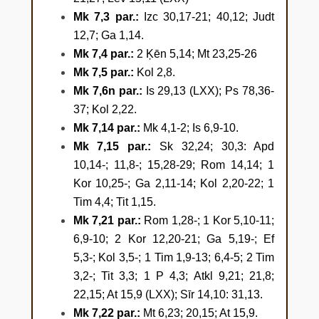
“Klausieties mani visi un
Mk 7,3 par.:
Izc 30,17-21; 40,12; Judt
saprotiet! 15 Nekas cilvēku
12,7; Ga 1,14.
nespēj sagānīt, kas no ārpuses
Mk 7,4 par.:
2 Ķēn 5,14; Mt 23,25-26
viņā ieiet, bet, kas no cilvēka
Mk 7,5 par.:
Kol 2,8.
iziet, tas viņu sagāna.”
(…)
21 Jo
Mk 7,6n par.:
Is 29,13 (LXX); Ps 78,36-
no iekšienes, no cilvēka sirds
37; Kol 2,22.
iziet ļaunas domas, izvirtība,
Mk 7,14 par.:
Mk 4,1-2; Is 6,9-10.
zādzība, slepkavība, 22 laulības
Mk 7,15 par.:
Sk 32,24; 30,3: Apd
pārkāpšana, alkatība,
10,14-; 11,8-; 15,28-29; Rom 14,14; 1
ļaunprātība, viltība, izlaidība,
Kor 10,25-; Ga 2,11-14; Kol 2,20-22; 1
skaudīga acs, zaimošana,
Tim 4,4; Tit 1,15.
Mk 7,21 par.:
Rom 1,28-; 1 Kor 5,10-11;
lepnība, muļķība. 23 Viss šis
6,9-10; 2 Kor 12,20-21; Ga 5,19-; Ef
ļaunums nāk no iekšienes un
5,3-; Kol 3,5-; 1 Tim 1,9-13; 6,4-5; 2 Tim
sagāna cilvēku.”
3,2-; Tit 3,3; 1 P 4,3; Atkl 9,21; 21,8;
22,15; At 15,9 (LXX); Sīr 14,10: 31,13.
Mk 7,22 par.:
Mt 6,23; 20,15; At 15,9.