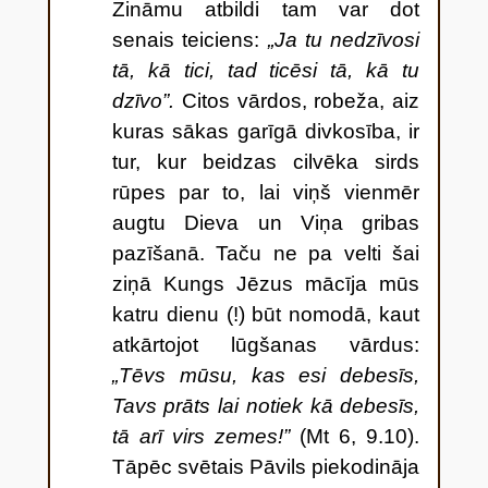
Zināmu atbildi tam var dot
senais teiciens:
„Ja tu nedzīvosi
tā, kā tici, tad ticēsi tā, kā tu
dzīvo”.
Citos vārdos, robeža, aiz
kuras sākas garīgā divkosība, ir
tur, kur beidzas cilvēka sirds
rūpes par to, lai viņš vienmēr
augtu Dieva un Viņa gribas
pazīšanā. Taču ne pa velti šai
ziņā Kungs Jēzus mācīja mūs
katru dienu (!) būt nomodā, kaut
atkārtojot lūgšanas vārdus:
„Tēvs mūsu, kas esi debesīs,
Tavs prāts lai notiek kā debesīs,
tā arī virs zemes!”
(Mt 6, 9.10).
Tāpēc svētais Pāvils piekodināja