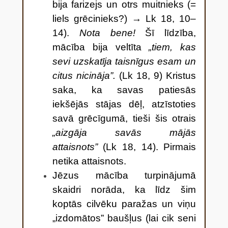
bija farizejs un otrs muitnieks (=
liels grēcinieks?) → Lk 18, 10–
14).
Nota bene!
Šī līdzība,
mācība bija veltīta
„tiem, kas
sevi uzskatīja taisnīgus esam un
citus nicināja”.
(Lk 18, 9)
Kristus
saka, ka savas patiesās
iekšējās stājas dēļ, atzīstoties
savā grēcīgumā, tieši šis otrais
„aizgāja savās mājās
attaisnots”
(Lk 18, 14). Pirmais
netika attaisnots.
Jēzus mācība turpinājumā
skaidri norāda, ka līdz šim
koptās cilvēku paražas un viņu
„izdomātos” baušļus (lai cik seni