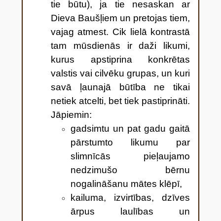
tie būtu), ja tie nesaskan ar
Dieva Baušļiem un pretojas tiem,
vajag atmest. Cik lielā kontrastā
tam mūsdienās ir daži likumi,
kurus apstiprina konkrētas
valstis vai cilvēku grupas, un kuri
savā ļaunajā būtība ne tikai
netiek atcelti, bet tiek pastiprināti.
Jāpiemin:
gadsimtu un pat gadu gaitā
pārstumto likumu par
slimnīcās pieļaujamo
nedzimušo bērnu
nogalināšanu mātes klēpī,
kailuma, izvirtības, dzīves
ārpus laulības un