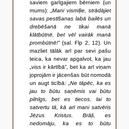
saviem garīgajiem bērniem (un
mums):
„Mani vismīļie, strādājiet
savas pestīšanas labā bailēs un
drebēšanā ne tikai manā
klātbūtnē, bet vēl vairāk manā
prombūtnē!”
(sal. Flp 2, 12). Un
mazliet tālāk arī par sevi pašu
teica, ka nevar apgalvot, ka jau
„viss ir kārtībā”, bet ka arī viņam
joprojām ir jācenšas būt nomodā
un augt ticībā:
„Ne tāpēc, ka es
jau to būtu saņēmis vai būtu
pilnīgs, bet es tiecos, lai to
satvertu tā, kā arī mani satvēris
Jēzus Kristus.
Brāļi, es
nedomāju, ka es to būtu