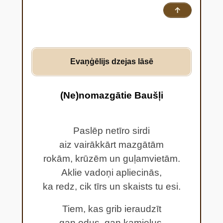
↑
Evaņģēlijs dzejas lāsē
(Ne)nomazgātie Baušļi
Paslēp netīro sirdi
aiz vairākkārt mazgātām
rokām, krūzēm un guļamvietām.
Aklie vadoņi apliecinās,
ka redz, cik tīrs un skaists tu esi.
Tiem, kas grib ieraudzīt
gan odus, gan kamieļus,