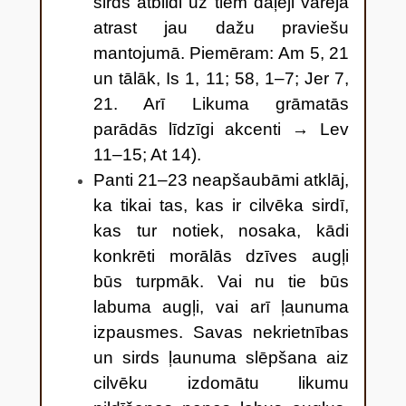
sirds atbildi uz tiem daļēji varēja
atrast jau dažu praviešu
mantojumā. Piemēram: Am 5, 21
un tālāk, Is 1, 11; 58, 1
–7; Jer 7,
21. Arī Likuma grāmatās
parādās līdzīgi akcenti → Lev
11–15; At 14).
Panti 21
–23 neapšaubāmi atklāj,
ka tikai tas, kas ir cilvēka sirdī,
kas tur notiek, nosaka, kādi
konkrēti morālās dzīves augļi
būs turpmāk. Vai nu tie būs
labuma augļi, vai arī ļaunuma
izpausmes. Savas nekrietnības
un sirds ļaunuma slēpšana aiz
cilvēku izdomātu likumu