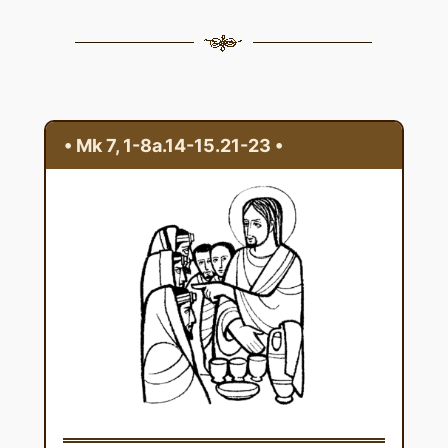
• Mk 7, 1-8a.14-15.21-23 •