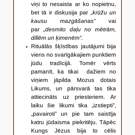
viņi to nesaista ar ko nopietnu,
bet tā ir diskusija par
„krūžu un
kausu mazgāšanas”
vai
par
„desmito daļu no mētrām,
dillēm un ķimenēm”.
Rituālās šķīstības jautājumi bija
viens no svarīgākajiem punktiem
jūdu tradīcijā. Tomēr vērts
pamanīt, ka tikai dažiem no
viņiem jāpilda Mozus dotais
Likums, un pārsvarā tas tika
attiecināts uz priesteriem. Ar
laiku šie likumi tika „izstiepti”,
„pavairoti” un pie tam saistīja
katru jūdaisma piekritēju. Tāpēc
Kungs Jēzus bija to cēlis