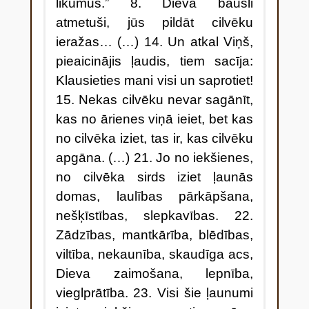
likumus.” 8. Dieva bausli
atmetuši, jūs pildāt cilvēku
ieražas… (…) 14. Un atkal Viņš,
pieaicinājis ļaudis, tiem sacīja:
Klausieties mani visi un saprotiet!
15. Nekas cilvēku nevar sagānīt,
kas no ārienes viņā ieiet, bet kas
no cilvēka iziet, tas ir, kas cilvēku
apgāna. (…) 21. Jo no iekšienes,
no cilvēka sirds iziet ļaunās
domas, laulības pārkāpšana,
nešķīstības, slepkavības. 22.
Zādzības, mantkārība, blēdības,
viltība, nekaunība, skaudīga acs,
Dieva zaimošana, lepnība,
vieglprātība. 23. Visi šie ļaunumi