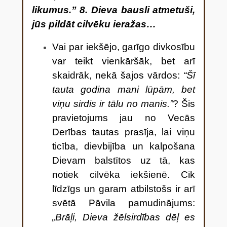
likumus.” 8. Dieva bausli atmetuši,
jūs pildāt cilvēku ieražas…
Vai par iekšējo, garīgo divkosību
var teikt vienkāršāk, bet arī
skaidrāk, nekā šajos vārdos:
“Šī
tauta godina mani lūpām, bet
viņu sirdis ir tālu no manis.”
? Šis
pravietojums jau no Vecās
Derības tautas prasīja, lai viņu
ticība, dievbijība un kalpošana
Dievam balstītos uz tā, kas
notiek cilvēka iekšienē. Cik
līdzīgs un garam atbilstošs ir arī
svētā Pāvila pamudinājums:
„Brāļi, Dieva žēlsirdības dēļ es