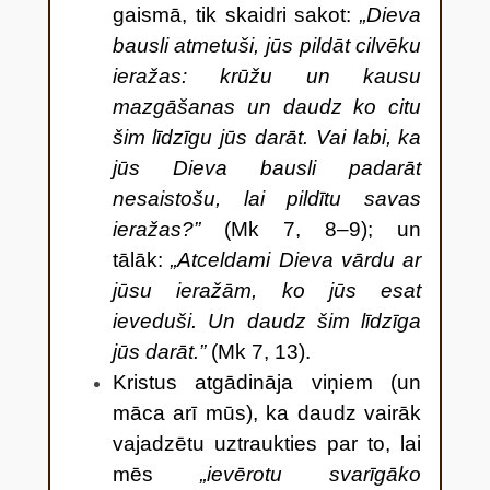
gaismā, tik skaidri sakot:
„Dieva
bausli atmetuši, jūs pildāt cilvēku
ieražas: krūžu un kausu
mazgāšanas un daudz ko citu
šim līdzīgu jūs darāt. Vai labi, ka
jūs Dieva bausli padarāt
nesaistošu, lai pildītu savas
ieražas?”
(Mk 7, 8–9); un
tālāk:
„Atceldami Dieva vārdu ar
jūsu ieražām, ko jūs esat
ieveduši. Un daudz šim līdzīga
jūs darāt.”
(Mk 7, 13).
Kristus atgādināja viņiem (un
māca arī mūs), ka daudz vairāk
vajadzētu uztraukties par to, lai
mēs
„ievērotu svarīgāko