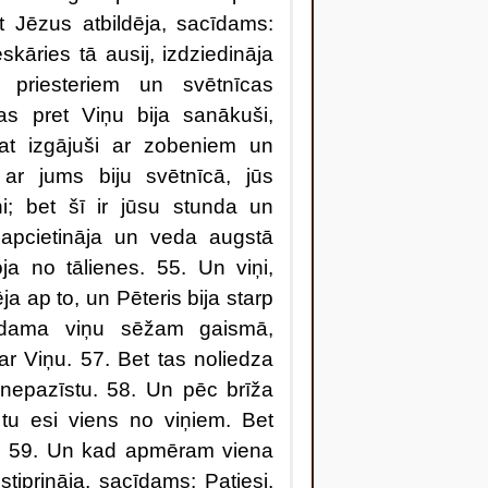
t Jēzus atbildēja, sacīdams:
skāries tā ausij, izdziedināja
 priesteriem un svētnīcas
as pret Viņu bija sanākuši,
sat izgājuši ar zobeniem un
ar jums biju svētnīcā, jūs
i; bet šī ir jūsu stunda un
 apcietināja un veda augstā
ja no tālienes. 55. Un viņi,
a ap to, un Pēteris bija starp
ēdama viņu sēžam gaismā,
 ar Viņu. 57. Bet tas noliedza
 nepazīstu. 58. Un pēc brīža
 tu esi viens no viņiem. Bet
u. 59. Un kad apmēram viena
stiprināja, sacīdams: Patiesi,