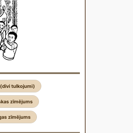
(divi tulkojumi)
skas zīmējums
gas zīmējums