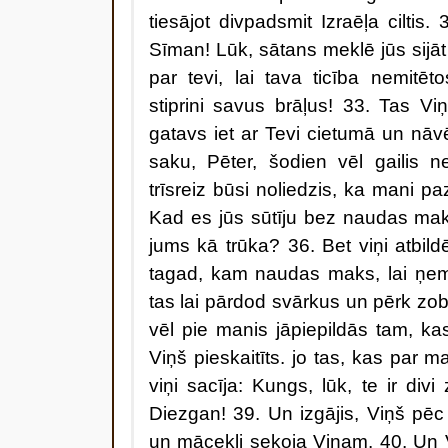
tiesājot divpadsmit Izraēļa ciltis
Sīman! Lūk, sātans meklē jūs sijāt
par tevi, lai tava ticība nemitēto
stiprini savus brāļus! 33. Tas V
gatavs iet ar Tevi cietumā un nāvē
saku, Pēter, šodien vēl gailis n
trīsreiz būsi noliedzis, ka mani pa
Kad es jūs sūtīju bez naudas ma
jums kā trūka? 36. Bet viņi atbil
tagad, kam naudas maks, lai ņem
tas lai pārdod svārkus un pērk zo
vēl pie manis jāpiepildās tam, ka
Viņš pieskaitīts. jo tas, kas par ma
viņi sacīja: Kungs, lūk, te ir div
Diezgan! 39. Un izgājis, Viņš pēc
un mācekļi sekoja Viņam. 40. Un Vi