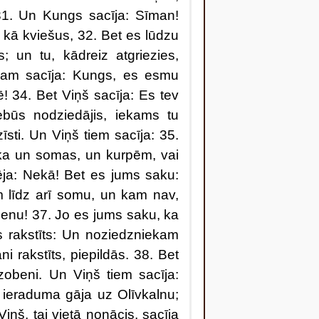
. 31. Un Kungs sacīja: Sīman!
 kā kviešus, 32. Bet es lūdzu
s; un tu, kādreiz atgriezies,
iņam sacīja: Kungs, es esmu
! 34. Bet Viņš sacīja: Es tev
ebūs nodziedājis, iekams tu
zīsti. Un Viņš tiem sacīja: 35.
ka un somas, un kurpēm, vai
dēja: Nekā! Bet es jums saku:
 līdz arī somu, un kam nav,
benu! 37. Jo es jums saku, ka
s rakstīts: Un noziedzniekam
ni rakstīts, piepildās. 38. Bet
i zobeni. Un Viņš tiem sacīja:
 ieraduma gāja uz Olīvkalnu;
ņš, tai vietā nonācis, sacīja