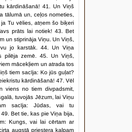
istu kārdināšanā! 41. Un Viņš
a tālumā un, ceļos nometies,
ja Tu vēlies, atņem šo biķeri
s prāts lai notiek! 43. Bet
 un stiprināja Viņu. Un Viņš,
evu jo karstāk. 44. Un Viņa
s pilēja zemē. 45. Un Viņš,
aviem mācekļiem un atrada tos
š tiem sacīja: Ko jūs guļat?
neiekristu kārdināšanā! 47. Vēl
un viens no tiem divpadsmit,
galā, tuvojās Jēzum, lai Viņu
am sacīja: Jūdas, vai tu
. Bet tie, kas pie Viņa bija,
am: Kungs, vai lai cērtam ar
irta augstā priestera kalpam