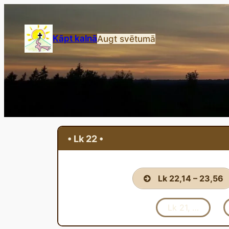
Przejdź
do
treści
Kāpt kalnā
Augt svētumā
• Lk 22 •
Lk 22,14 – 23,56
Lk 21, …