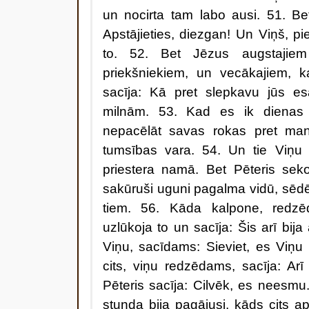
un nocirta tam labo ausi. 51. Be
Apstājieties, diezgan! Un Viņš, pie
to. 52. Bet Jēzus augstajiem
priekšniekiem, un vecākajiem, k
sacīja: Kā pret slepkavu jūs e
milnām. 53. Kad es ik dienas 
nepacēlāt savas rokas pret man
tumsības vara. 54. Un tie Viņu
priestera namā. Bet Pēteris seko
sakūruši uguni pagalma vidū, sēdēj
tiem. 56. Kāda kalpone, redz
uzlūkoja to un sacīja: Šis arī bija
Viņu, sacīdams: Sieviet, es Viņu
cits, viņu redzēdams, sacīja: Arī
Pēteris sacīja: Cilvēk, es neesm
stunda bija pagājusi, kāds cits ap