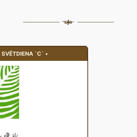
U SVĒTDIENA `C` •