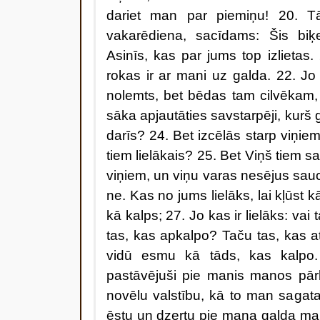
dariet man par piemiņu! 20. T
vakarēdiena, sacīdams: Šis biķ
Asinīs, kas par jums top izlietas
rokas ir ar mani uz galda. 22. Jo 
nolemts, bet bēdas tam cilvēkam,
sāka apjautāties savstarpēji, kurš 
darīs? 24. Bet izcēlās starp viņiem 
tiem lielākais? 25. Bet Viņš tiem s
viņiem, un viņu varas nesējus sauc
ne. Kas no jums lielāks, lai kļūst 
kā kalps; 27. Jo kas ir lielāks: vai
tas, kas apkalpo? Taču tas, kas a
vidū esmu kā tāds, kas kalpo.
pastāvējuši pie manis manos pā
novēlu valstību, kā to man sagata
ēstu un dzertu pie mana galda man