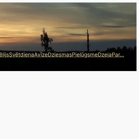
lijs
Svētdiena
Avīze
Dziesmas
Pielūgsme
Dzeja
Par…