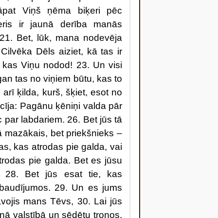
āpat Viņš ņēma biķeri pēc
eris ir jaunā derība manās
. 21. Bet, lūk, mana nodevēja
Cilvēka Dēls aiziet, kā tas ir
 kas Viņu nodod! 23. Un visi
gan tas no viņiem būtu, kas to
arī ķilda, kurš, šķiet, esot no
acīja: Pagānu ķēniņi valda pār
 par labdariem. 26. Bet jūs tā
kā mazākais, bet priekšnieks –
 tas, kas atrodas pie galda, vai
trodas pie galda. Bet es jūsu
 28. Bet jūs esat tie, kas
rbaudījumos. 29. Un es jums
vojis mans Tēvs, 30. Lai jūs
ā valstībā un sēdētu troņos,