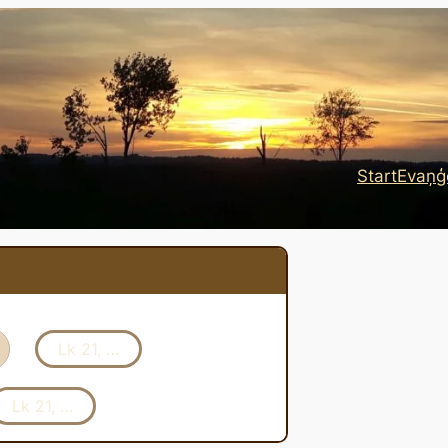
Start
Evaņģē
Lk 21, …
Lk 21, …