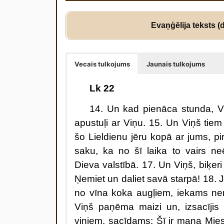
Evaņģēlija teksts (d
Vecais tulkojums
Jaunais tulkojums
Lk 22
1
4. Un kad pienāca stunda, V
apustuļi ar Viņu. 15. Un Viņš tiem 
šo Lieldienu jēru kopā ar jums, p
saku, ka no šī laika to vairs neē
Dieva valstībā. 17. Un Viņš, biķer
Ņemiet un daliet savā starpā! 18.
no vīna koka augļiem, iekams nen
Viņš paņēma maizi un, izsacījis 
viņiem, sacīdams: Šī ir mana Mies