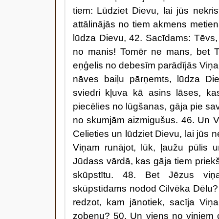
tiem: Lūdziet Dievu, lai jūs nekr
attālinājās no tiem akmens metien
lūdza Dievu, 42. Sacīdams: Tēvs, 
no manis! Tomēr ne mans, bet Tav
eņģelis no debesīm parādījās Viņam
nāves baiļu pārņemts, lūdza Di
sviedri kļuva kā asins lāses, ka
piecēlies no lūgšanas, gāja pie s
no skumjām aizmigušus. 46. Un Viņ
Celieties un lūdziet Dievu, lai jūs 
Viņam runājot, lūk, ļaužu pūlis 
Jūdass vārdā, kas gāja tiem priekš
skūpstītu. 48. Bet Jēzus viņ
skūpstīdams nodod Cilvēka Dēlu? 49
redzot, kam jānotiek, sacīja Viņ
zobenu? 50. Un viens no viņiem c