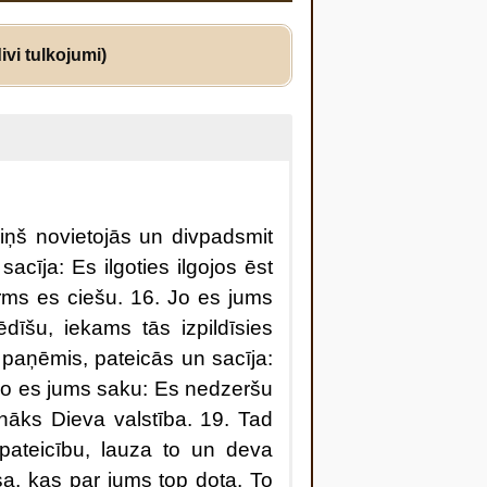
ivi tulkojumi)
iņš novietojās un divpadsmit
sacīja: Es ilgoties ilgojos ēst
irms es ciešu. 16. Jo es jums
dīšu, iekams tās izpildīsies
i paņēmis, pateicās un sacīja:
 Jo es jums saku: Es nedzeršu
āks Dieva valstība. 19. Tad
pateicību, lauza to un deva
a, kas par jums top dota. To