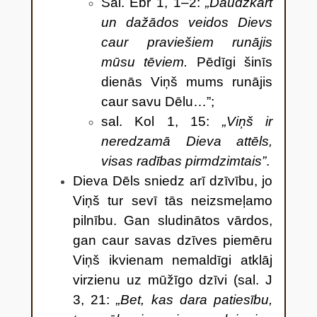
Sal. Ebr 1, 1–2:
„Daudzkārt
un dažādos veidos Dievs
caur praviešiem runājis
mūsu tēviem.
Pēdīgi šinīs
dienās Viņš mums runājis
caur savu Dēlu…”;
sal. Kol 1, 15:
„Viņš ir
neredzamā Dieva attēls,
visas radības pirmdzimtais”
.
Dieva Dēls sniedz arī dzīvību, jo
Viņš tur sevī tās neizsmeļamo
pilnību. Gan sludinātos vārdos,
gan caur savas dzīves piemēru
Viņš ikvienam nemaldīgi atklāj
virzienu uz mūžīgo dzīvi (sal. J
3, 21:
„Bet, kas dara patiesību,