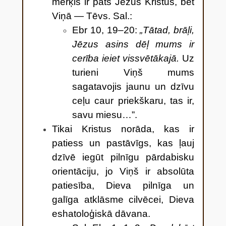
mērķis ir pats Jēzus Kristus, bet
Viņā — Tēvs. Sal.:
Ebr 10, 19–20:
„Tātad, brāļi,
Jēzus asins dēļ mums ir
cerība ieiet vissvētākajā.
Uz
turieni Viņš mums
sagatavojis jaunu un dzīvu
ceļu caur priekškaru, tas ir,
savu miesu…”.
Tikai Kristus norāda, kas ir
patiess un pastāvīgs, kas ļauj
dzīvē iegūt pilnīgu pārdabisku
orientāciju, jo Viņš ir absolūta
patiesība, Dieva pilnīga un
galīga atklāsme cilvēcei, Dieva
eshatoloģiskā dāvana.