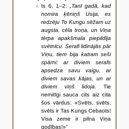
Is 6, 1–2:
„Tanī gadā, kad
nomira ķēniņš Usija, es
redzēju To Kungu sēžam uz
augsta, cēla troņa, un Viņa
tērpa apakšmala piepildīja
svētnīcu. Serafi lidinājās pār
Viņu, tiem bija katram seši
spārni: ar diviem serafs
apsedza savu vaigu, ar
diviem savas kājas, un ar
diviem viņš lidoja.
Tie
nemitīgi sauca cits aiz cita
šos vārdus: «Svēts, svēts,
svēts ir Tas Kungs Cebaots!
Visa zeme ir pilna Viņa
godības!»”