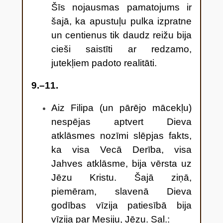
Šīs nojausmas pamatojums ir
šajā, ka apustuļu pulka izpratne
un centienus tik daudz reižu bija
cieši saistīti ar redzamo,
jutekļiem padoto realitāti.
9.–11.
Aiz Filipa (un pārējo mācekļu)
nespējas aptvert Dieva
atklāsmes nozīmi slēpjas fakts,
ka visa Vecā Derība, visa
Jahves atklāsme, bija vērsta uz
Jēzu Kristu. Šajā ziņā,
piemēram, slavenā Dieva
godības vīzija patiesībā bija
vīzija par Mesiju, Jēzu. Sa
l.: