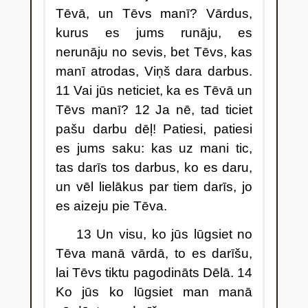
Tēvā, un Tēvs manī? Vārdus,
kurus es jums runāju, es
nerunāju no sevis, bet Tēvs, kas
manī atrodas, Viņš dara darbus.
11 Vai jūs neticiet, ka es Tēvā un
Tēvs manī? 12 Ja nē, tad ticiet
pašu darbu dēļ! Patiesi, patiesi
es jums saku: kas uz mani tic,
tas darīs tos darbus, ko es daru,
un vēl lielākus par tiem darīs, jo
es aizeju pie Tēva.
13 Un visu, ko jūs lūgsiet no
Tēva manā vārdā, to es darīšu,
lai Tēvs tiktu pagodināts Dēlā. 14
Ko jūs ko lūgsiet man manā