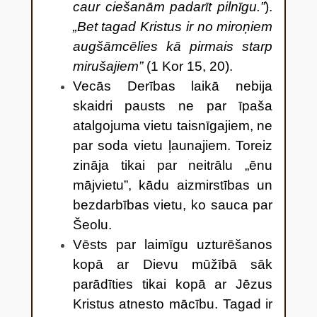
caur ciešanām padarīt pilnīgu.”
).
„Bet tagad Kristus ir no miroņiem
augšāmcēlies kā pirmais starp
mirušajiem”
(1 Kor 15, 20).
Vecās Derības laikā nebija
skaidri pausts ne par īpaša
atalgojuma vietu taisnīgajiem, ne
par soda vietu ļaunajiem. Toreiz
zināja tikai par neitrālu „ēnu
mājvietu”, kādu aizmirstības un
bezdarbības vietu, ko sauca par
Šeolu.
Vēsts par laimīgu uzturēšanos
kopā ar Dievu mūžībā sāk
parādīties tikai kopā ar Jēzus
Kristus atnesto mācību. Tagad ir