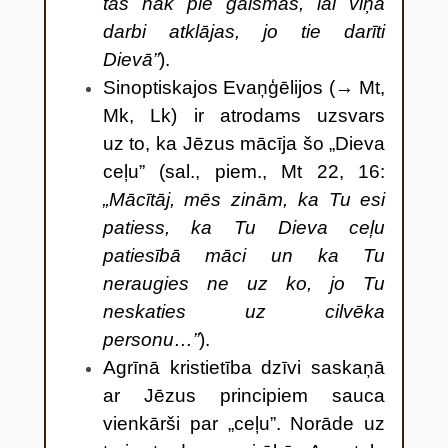
tas nāk pie gaismas, lai viņa
darbi atklājas, jo tie darīti
Dievā”
).
Sinoptiskajos Evaņģēlijos (→ Mt,
Mk, Lk) ir atrodams uzsvars
uz to, ka Jēzus mācīja šo „Dieva
ceļu” (sal., piem., Mt 22, 16:
„Mācītāj, mēs zinām, ka Tu esi
patiess, ka Tu Dieva ceļu
patiesībā māci un ka Tu
neraugies ne uz ko, jo Tu
neskaties uz cilvēka
personu…”
).
Agrīnā kristietība dzīvi saskaņā
ar Jēzus principiem sauca
vienkārši par „ceļu”. Norāde uz