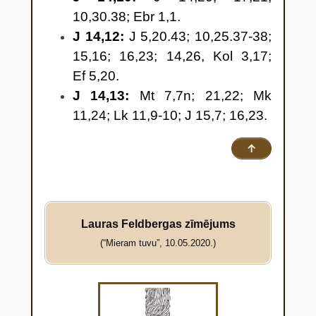
Tēvs ir vienmēr manī un dara
10,30.38; Ebr 1,1.
savus darbus. 11 Ticiet man, ka
J 14,12:
J 5,20.43; 10,25.37-38;
es esmu Tēvā un Tēvs manī!
15,16; 16,23; 14,26, Kol 3,17;
Bet, ja ne, tad ticiet man šo darbu
Ef 5,20.
dēļ. 12 Patiesi, patiesi es jums
J 14,13:
Mt 7,7n; 21,22; Mk
saku: kas tic man, tas darīs tos
11,24; Lk 11,9-10; J 15,7; 16,23.
darbus, ko es daru, un vēl
lielākus par šiem darīs, jo es
↑
aizeju pie Tēva.
13 Ko vien jūs manā vārdā
lūgsiet, to es darīšu, lai Tēvs tiktu
Lauras Feldbergas zīmējums
pagodināts Dēlā. 14 Ja jūs manā
(“Mieram tuvu”, 10.05.2020.)
vārdā man ko lūgsiet, es darīšu.