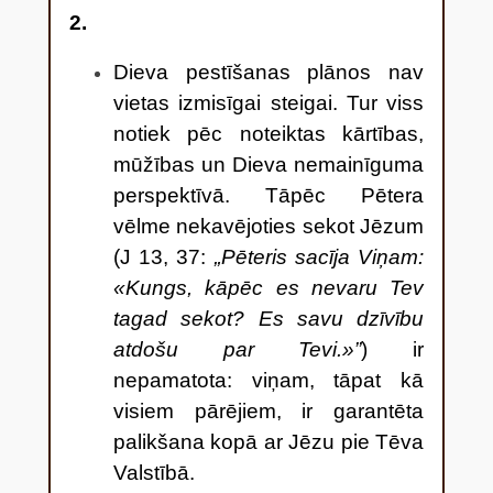
2.
Dieva pestīšanas plānos nav
vietas izmisīgai steigai. Tur viss
notiek pēc noteiktas kārtības,
mūžības un Dieva nemainīguma
perspektīvā. Tāpēc Pētera
vēlme nekavējoties sekot Jēzum
(J 13, 37:
„Pēteris sacīja Viņam:
«Kungs, kāpēc es nevaru Tev
tagad sekot? Es savu dzīvību
atdošu par Tevi.»”
) ir
nepamatota: viņam, tāpat kā
visiem pārējiem, ir garantēta
palikšana kopā ar Jēzu pie Tēva
Valstībā.