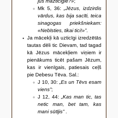
jūs mazticīgie?»
;
Mk 5, 36:
„Jēzus, izdzirdis
vārdus, kas bija sacīti, teica
sinagogas priekšniekam:
«Nebīsties, tikai tici!»”
.
Ja mācekļi kā uzticīgi izredzētās
tautas dēli tic Dievam, tad tagad
kā Jēzus mācekļiem viņiem ir
pienākums ticēt pašam Jēzum,
kas ir vienīgais, patiesais ceļš
pie Debesu Tēva. Sal.:
J 10, 30:
„Es un Tēvs esam
viens”
;
J 12, 44:
„Kas man tic, tas
netic man, bet tam, kas
mani sūtījis”
.