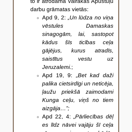
to ir atrodama vairākās Apustuļu
darbu grāmatas vietās:
Apd 9, 2:
„Un lūdza no viņa
vēstules Damaskas
sinagogām, lai, sastopot
kādus šīs ticības ceļa
gājējus, kurus atradīs,
saistītus vestu uz
Jeruzalemi.
;
Apd 19, 9:
„Bet kad daži
palika cietsirdīgi un neticēja,
ļaužu priekšā zaimodami
Kunga ceļu, viņš no tiem
aizgāja…”;
Apd 22, 4:
„​Pārliecības dēļ
es līdz nāvei vajāju šī ceļa