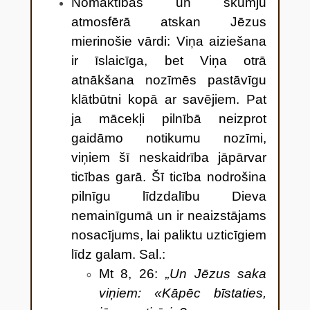
Nomāktības un skumju
atmosfērā atskan Jēzus
mierinošie vārdi: Viņa aiziešana
ir īslaicīga, bet Viņa otrā
atnākšana nozīmēs pastāvīgu
klātbūtni kopā ar savējiem. Pat
ja mācekļi pilnībā neizprot
gaidāmo notikumu nozīmi,
viņiem šī neskaidrība jāpārvar
ticības garā. Šī ticība nodrošina
pilnīgu līdzdalību Dieva
nemainīgumā un ir neaizstājams
nosacījums, lai paliktu uzticīgiem
līdz galam. Sal.:
Mt 8, 26:
„Un Jēzus saka
viņiem: «Kāpēc bīstaties,