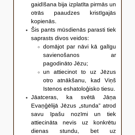
gaidīšana bija izplatīta pirmās un
otrās paaudzes kristīgajās
kopienās.
Šis pants mūsdienās parasti tiek
saprasts divos veidos:
domājot par nāvi kā galīgu
savienošanos ar
pagodināto Jēzu;
un attiecinot to uz Jēzus
otro atnākšanu, kad Viņš
īstenos eshatoloģisko tiesu.
Jāatceras, ka svētā Jāņa
Evaņģēlijā Jēzus „stunda” atrod
savu īpašu nozīmi un tiek
attiecināta nevis uz konkrētu
dienas stundu, bet uz