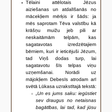
Tēlaini attēlotais Jēzus
aiziešanas un atdalīšanās no
mācekļiem mērķis ir šāds: ja
mēs saprotam Tēva valstību kā
krāšņu muižu jeb pili ar
neskaitāmām telpām, kas
sagatavotas izredzētajiem
bērniem, kuri ir ieticējuši Jēzum,
tad Viņš dodas turp, lai
sagatavotu šīs telpas viņu
uzņemšanai. Norādi uz
mājokļiem Debesīs atrodam arī
svētā Lūkasa uzrakstītajā tekstā:
„Un es jums saku: iegūstiet
sev draugus no netaisnas
bagātības, lai tad, kad jūsu