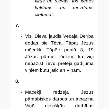
vīrus un sievas, tos ķēdēs
kaldams un mezdams
cietumā”
.
7.
Visi Dieva ļaudis Vecajā Derībā
dodas pie Tēva. Tāpat Jēzus
mācekļi. Tāpēc pantā 8, 19
Jēzus pārmet jūdiem, ka viņi
nepazīst Tēvu, pretējā gadījumā
viņiem būtu jātic arī Viņam.
8.
Mācekļi redzēja Jēzus
pārdabiskos darbus un atpazina
Viņā dievišķās darbības