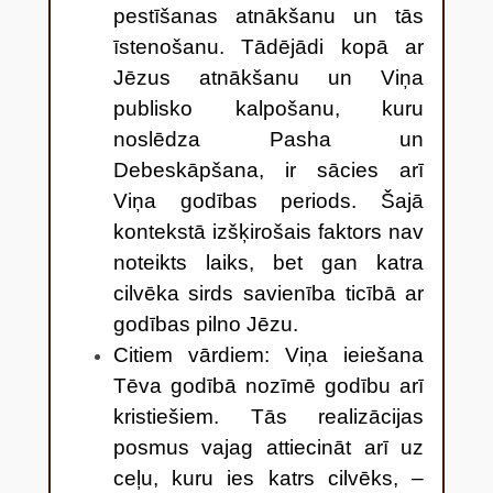
pestīšanas atnākšanu un tās
īstenošanu. Tādējādi kopā ar
Jēzus atnākšanu un Viņa
publisko kalpošanu, kuru
noslēdza Pasha un
Debeskāpšana, ir sācies arī
Viņa godības periods. Šajā
kontekstā izšķirošais faktors nav
noteikts laiks, bet gan katra
cilvēka sirds savienība ticībā ar
godības pilno Jēzu.
Citiem vārdiem: Viņa ieiešana
Tēva godībā nozīmē godību arī
kristiešiem. Tās realizācijas
posmus vajag attiecināt arī uz
ceļu, kuru ies katrs cilvēks, –