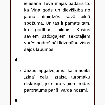
ieiešana Tēva mājās padarīs to,
ka Viņa gods un dievišķība no
jauna atmirdzēs savā pilnā
spožumā. Un tas ir pamats tam,
ka godības pilnais Kristus
saviem uzticīgajiem sekotājiem
varēs nodrošināt līdzdalību visos
šajos labumos.
4.
Jēzus apgalvojums, ka mācekļi
„zina” ceļu, izraisa turpmāku
diskusiju, jo starp viņiem rodas
pārpratums par šī vārda nozīmi.
5.