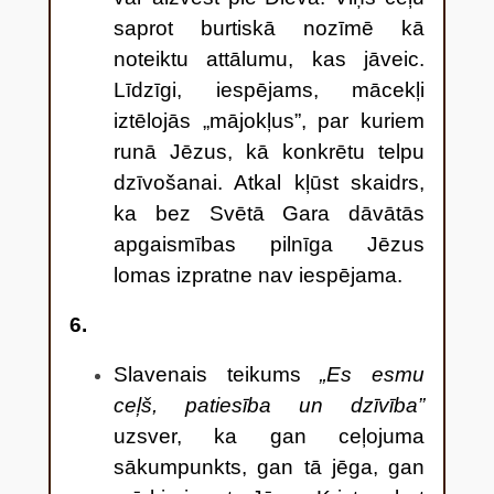
saprot burtiskā nozīmē kā
noteiktu attālumu, kas jāveic.
Līdzīgi, iespējams, mācekļi
iztēlojās „mājokļus”, par kuriem
runā Jēzus, kā konkrētu telpu
dzīvošanai. Atkal kļūst skaidrs,
ka bez Svētā Gara dāvātās
apgaismības pilnīga Jēzus
lomas izpratne nav iespējama.
6.
Slavenais teikums
„Es esmu
ceļš, patiesība un dzīvība”
uzsver, ka gan ceļojuma
sākumpunkts, gan tā jēga, gan