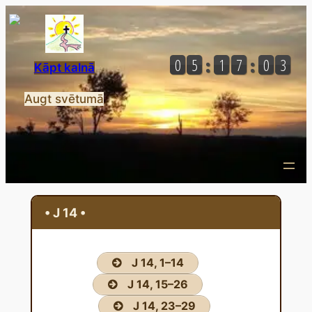
Przejdź
do
treści
Kāpt kalnā
Augt svētumā
• J 14 •
J 14, 1–14
J 14, 15–26
J 14, 23–29