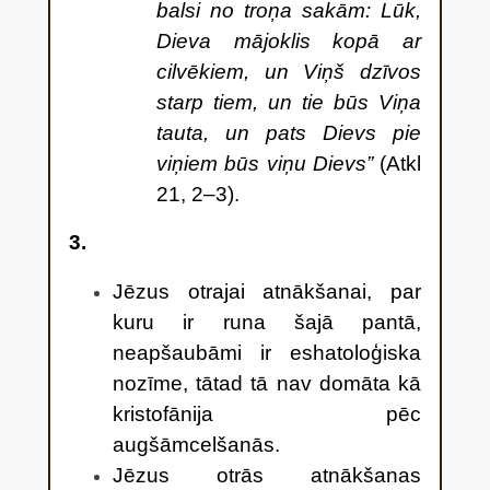
balsi no troņa sakām: Lūk,
Dieva mājoklis kopā ar
cilvēkiem, un Viņš dzīvos
starp tiem, un tie būs Viņa
tauta, un pats Dievs pie
viņiem būs viņu Dievs”
(Atkl
21, 2–3).
3.
Jēzus otrajai atnākšanai, par
kuru ir runa šajā pantā,
neapšaubāmi ir eshatoloģiska
nozīme, tātad tā nav domāta kā
kristofānija pēc
augšāmcelšanās.
Jēzus otrās atnākšanas