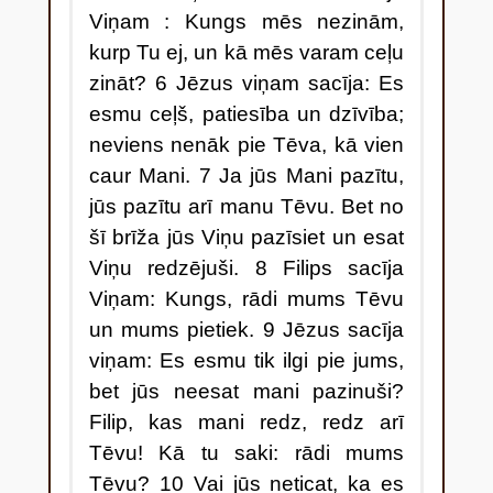
Viņam : Kungs mēs nezinām,
kurp Tu ej, un kā mēs varam ceļu
zināt? 6 Jēzus viņam sacīja: Es
esmu ceļš, patiesība un dzīvība;
neviens nenāk pie Tēva, kā vien
caur Mani. 7 Ja jūs Mani pazītu,
jūs pazītu arī manu Tēvu. Bet no
šī brīža jūs Viņu pazīsiet un esat
Viņu redzējuši. 8 Filips sacīja
Viņam: Kungs, rādi mums Tēvu
un mums pietiek. 9 Jēzus sacīja
viņam: Es esmu tik ilgi pie jums,
bet jūs neesat mani pazinuši?
Filip, kas mani redz, redz arī
Tēvu! Kā tu saki: rādi mums
Tēvu? 10 Vai jūs neticat, ka es