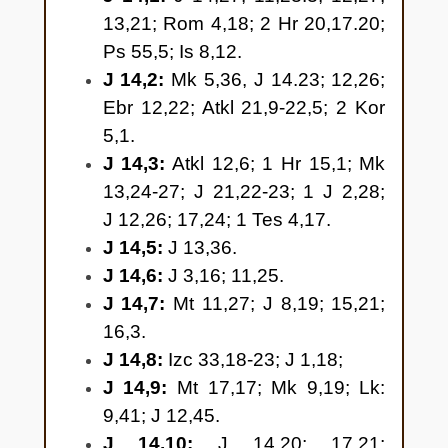
patiesība un dzīvība. Neviens
13,21; Rom 4,18; 2 Hr 20,17.20;
nenāk pie Tēva kā vien caur
Ps 55,5; Is 8,12.
mani. 7 Ja jūs pazīstat mani, jūs
J 14,2:
Mk 5,36, J 14.23; 12,26;
pazīsiet arī manu Tēvu. Bet jūs
Ebr 12,22; Atkl 21,9-22,5; 2 Kor
jau viņu pazīstat un esat viņu
5,1.
redzējuši.” 8 Filips viņam sacīja:
J 14,3:
Atkl 12,6; 1 Hr 15,1; Mk
“Kungs, rādi mums Tēvu, ar to
13,24-27; J 21,22-23; 1 J 2,28;
mums pietiek.” 9 Jēzus viņam
J 12,26; 17,24; 1 Tes 4,17.
sacīja: “Tik ilgu laiku es esmu ar
J 14,5:
J 13,36.
jums, un tu mani neesi iepazinis,
J 14,6:
J 3,16; 11,25.
Filip? Kas mani ir redzējis, tas ir
J 14,7:
Mt 11,27; J 8,19; 15,21;
redzējis Tēvu. Kā tu vari sacīt:
16,3.
rādi mums Tēvu? 10 Vai tu netici,
J 14,8:
Izc 33,18-23; J 1,18;
ka es esmu Tēvā un Tēvs ir
J 14,9:
Mt 17,17; Mk 9,19; Lk:
manī? Vārdus, ko es jums saku,
9,41; J 12,45.
es nesaku no sevis paša, bet
J 14,10:
J 14,20; 17,21;