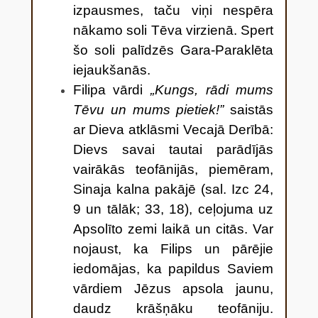
izpausmes, taču viņi nespēra
nākamo soli Tēva virzienā. Spert
šo soli palīdzēs Gara-Paraklēta
iejaukšanās.
Filipa vārdi
„Kungs, rādi mums
Tēvu un mums pietiek!”
saistās
ar Dieva atklāsmi Vecajā Derībā:
Dievs savai tautai parādījās
vairākās teofānijās, piemēram,
Sinaja kalna pakājē (sal. Izc 24,
9 un tālāk; 33, 18), ceļojuma uz
Apsolīto zemi laikā un citās. Var
nojaust, ka Filips un pārējie
iedomājas, ka papildus Saviem
vārdiem Jēzus apsola jaunu,
daudz krāšņāku teofāniju.