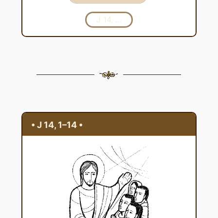
J 14, …
• J 14, 1–14 •