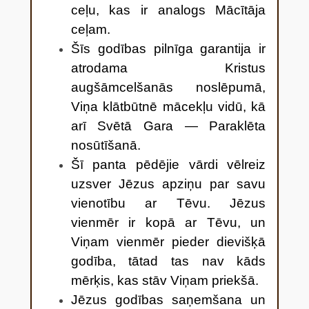
ceļu, kas ir analogs Mācītāja
ceļam.
Šīs godības pilnīga garantija ir
atrodama Kristus
augšāmcelšanās noslēpumā,
Viņa klātbūtnē mācekļu vidū, kā
arī Svētā Gara — Paraklēta
nosūtīšanā.
Šī panta pēdējie vārdi vēlreiz
uzsver Jēzus apziņu par savu
vienotību ar Tēvu. Jēzus
vienmēr ir kopā ar Tēvu, un
Viņam vienmēr pieder dievišķā
godība, tātad tas nav kāds
mērķis, kas stāv Viņam priekšā.
Jēzus godības saņemšana un