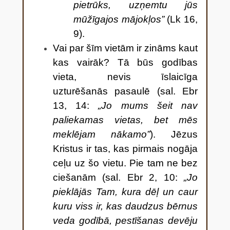
pietrūks, uzņemtu jūs
mūžīgajos mājokļos”
(Lk 16,
9).
Vai par šīm vietām ir zināms kaut
kas vairāk? Tā būs godības
vieta, nevis īslaicīga
uzturēšanās pasaulē (sal. Ebr
13, 14:
„Jo mums šeit nav
paliekamas vietas, bet mēs
meklējam nākamo”
). Jēzus
Kristus ir tas, kas pirmais nogāja
ceļu uz šo vietu. Pie tam ne bez
ciešanām (sal. Ebr 2, 10:
„Jo
pieklājās Tam, kura dēļ un caur
kuru viss ir, kas daudzus bērnus
veda godībā, pestīšanas devēju