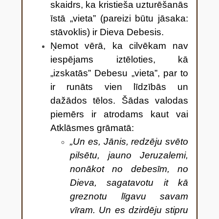
skaidrs, ka kristieša uzturēšanās
īstā „vieta” (pareizi būtu jāsaka:
stāvoklis) ir Dieva Debesis.
Ņemot vērā, ka cilvēkam nav
iespējams iztēloties, kā
„izskatās” Debesu „vieta”, par to
ir runāts vien līdzībās un
dažādos tēlos. Šādas valodas
piemērs ir atrodams kaut vai
Atklāsmes grāmatā:
„Un es, Jānis, redzēju svēto
pilsētu, jauno Jeruzalemi,
nonākot no debesīm, no
Dieva, sagatavotu it kā
greznotu līgavu savam
vīram. Un es dzirdēju stipru