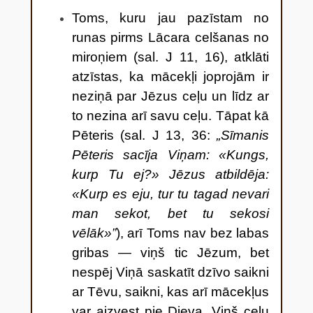
Toms, kuru jau pazīstam no
runas pirms Lācara celšanas no
miroņiem (sal. J 11, 16), atklāti
atzīstas, ka mācekļi joprojām ir
neziņā par Jēzus ceļu un līdz ar
to nezina arī savu ceļu. Tāpat kā
Pēteris (sal. J 13, 36:
„Sīmanis
Pēteris sacīja Viņam: «Kungs,
kurp Tu ej?» Jēzus atbildēja:
«Kurp es eju, tur tu tagad nevari
man sekot, bet tu sekosi
vēlāk»”
), arī Toms nav bez labas
gribas — viņš tic Jēzum, bet
nespēj Viņā saskatīt dzīvo saikni
ar Tēvu, saikni, kas arī mācekļus
var aizvest pie Dieva. Viņš ceļu