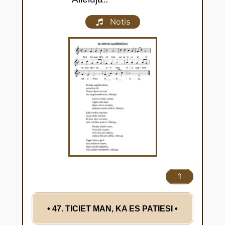
Notis
⇑
• 47. TICIET MAN, KA ES PATIESI
•