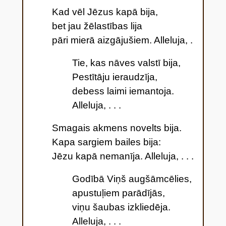
Kad vēl Jēzus kapā bija,
bet jau žēlastības lija
pāri mierā aizgājušiem. Alleluja, .
Tie, kas nāves valstī bija,
Pestītāju ieraudzīja,
debess laimi iemantoja.
Alleluja, . . .
Smagais akmens novelts bija.
Kapa sargiem bailes bija:
Jēzu kapā nemanīja. Alleluja,
. . .
Godībā Viņš augšāmcēlies,
apustuļiem parādījās,
viņu šaubas izkliedēja.
Alleluja, . . .