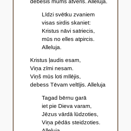
debesis mums atvēris. Alleluja.
Līdzi svētku zvaniem
visas sirdis skaniet:
Kristus nāvi satriecis,
mūs no elles atpircis.
Alleluja.
Kristus ļaudis esam,
Viņa zīmi nesam.
Viņš mūs loti mīlējis,
debess Tēvam veltījis. Alleluja
Tagad bērnu garā
iet pie Dieva varam,
Jēzus vārdā lūdzoties,
Viņa pēdās steidzoties.
Alleluja.
.