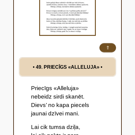
⇑
• 49. PRIECĪGS «ALLELUJA»
•
Priecīgs «Alleluja»
nebeidz sirdi skanēt.
Dievs’ no kapa piecels
jaunai dzīvei mani.
Lai cik tumsa dziļa,