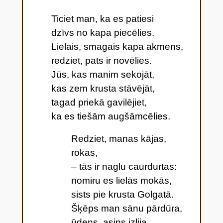
Ticiet man, ka es patiesi
dzīvs no kapa piecēlies.
Lielais, smagais kapa akmens,
redziet, pats ir novēlies.
Jūs, kas manim sekojāt,
kas zem krusta stāvējāt,
tagad priekā gavilējiet,
ka es tiešām augšāmcēlies.
Redziet, manas kājas,
rokas,
– tās ir naglu caurdurtas:
nomiru es lielās mokās,
sists pie krusta Golgatā.
Šķēps man sānu pārdūra,
ūdens, asins izlija . . .