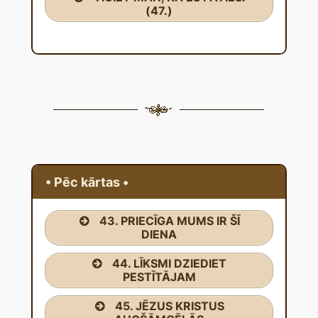
(47.)
• Pēc kārtas •
43. PRIECĪGA MUMS IR ŠĪ
DIENA
44. LĪKSMI DZIEDIET
PESTĪTĀJAM
45. JĒZUS KRISTUS