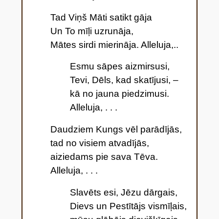
Tad Viņš Māti satikt gāja
Un To mīļi uzrunāja,
Mātes sirdi mierināja. Alleluja,..
Esmu sāpes aizmirsusi,
Tevi, Dēls, kad skatījusi, –
kā no jauna piedzimusi.
Alleluja, . . .
Daudziem Kungs vēl parādījās,
tad no visiem atvadījās,
aiziedams pie sava Tēva.
Alleluja,
. . .
Slavēts esi, Jēzu dārgais,
Dievs un Pestītājs vismīļais,