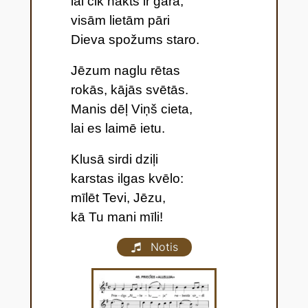
lai cik nakts ir gara,
visām lietām pāri
Dieva spožums staro.
Jēzum naglu rētas
rokās, kājās svētās.
Manis dēļ Viņš cieta,
lai es laimē ietu.
Klusā sirdi dziļi
karstas ilgas kvēlo:
mīlēt Tevi, Jēzu,
kā Tu mani mīli!
Notis