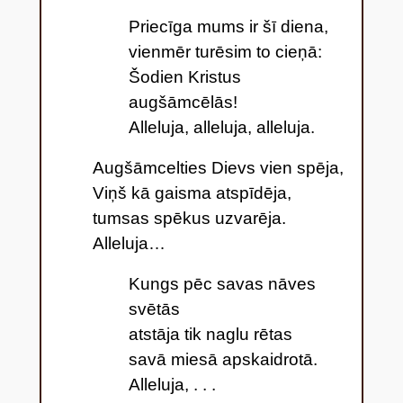
Priecīga mums ir šī diena,
vienmēr turēsim to cieņā:
Šodien Kristus
augšāmcēlās!
Alleluja, alleluja, alleluja.
Augšāmcelties Dievs vien spēja,
Viņš kā gaisma atspīdēja,
tumsas spēkus uzvarēja.
Alleluja…
Kungs pēc savas nāves
svētās
atstāja tik naglu rētas
savā miesā apskaidrotā.
Alleluja, . . .