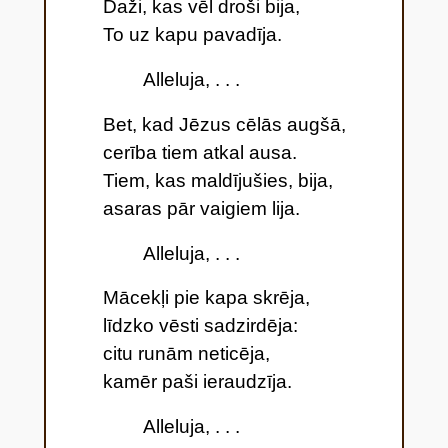
Daži, kas vēl droši bija,
To uz kapu pavadīja.
Alleluja, . . .
Bet, kad Jēzus cēlās augšā,
cerība tiem atkal ausa.
Tiem, kas maldījušies, bija,
asaras pār vaigiem lija.
Alleluja, . . .
Mācekļi pie kapa skrēja,
līdzko vēsti sadzirdēja:
citu runām neticēja,
kamēr paši ieraudzīja.
Alleluja, . . .