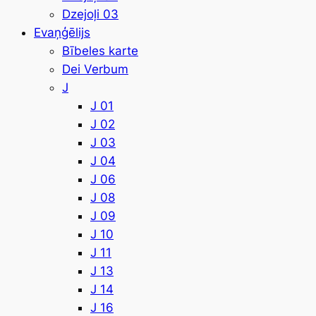
Dzejoļi 03
Evaņģēlijs
Bībeles karte
Dei Verbum
J
J 01
J 02
J 03
J 04
J 06
J 08
J 09
J 10
J 11
J 13
J 14
J 16