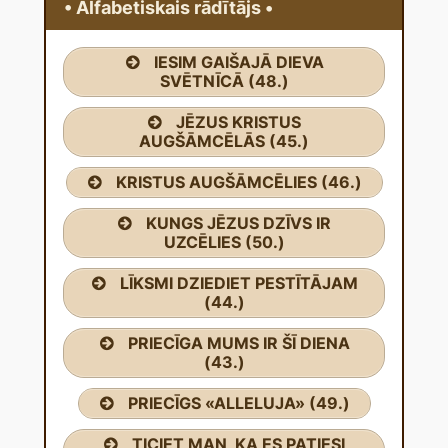
• Alfabetiskais rādītājs •
IESIM GAIŠAJĀ DIEVA
SVĒTNĪCĀ (48.)
JĒZUS KRISTUS
AUGŠĀMCĒLĀS (45.)
KRISTUS AUGŠĀMCĒLIES (46.)
KUNGS JĒZUS DZĪVS IR
UZCĒLIES (50.)
LĪKSMI DZIEDIET PESTĪTĀJAM
(44.)
PRIECĪGA MUMS IR ŠĪ DIENA
(43.)
PRIECĪGS «ALLELUJA» (49.)
TICIET MAN, KA ES PATIESI