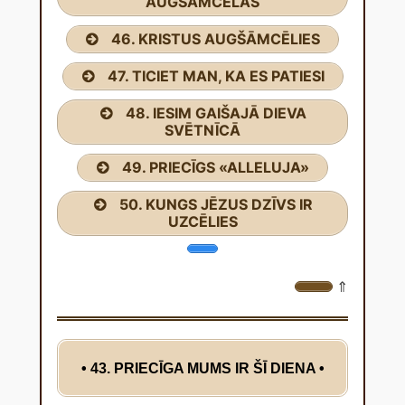
AUGŠĀMCĒLĀS
46. KRISTUS AUGŠĀMCĒLIES
47. TICIET MAN, KA ES PATIESI
48. IESIM GAIŠAJĀ DIEVA
SVĒTNĪCĀ
49. PRIECĪGS «ALLELUJA»
50. KUNGS JĒZUS DZĪVS IR
UZCĒLIES
⇑
• 43. PRIECĪGA MUMS IR ŠĪ DIENA
•