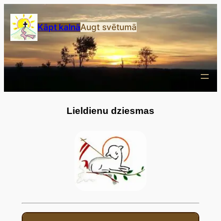
Przejdź
do
Kāpt kalnā
Augt svētumā
treści
Lieldienu dziesmas