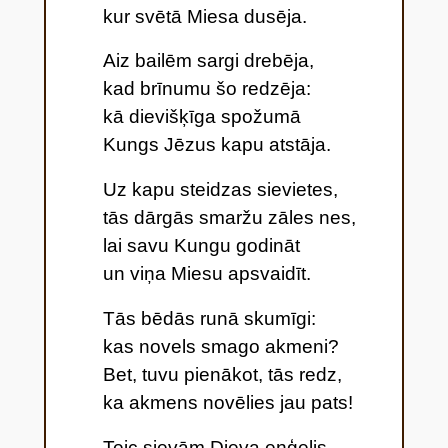
kur svētā Miesa dusēja.
Aiz bailēm sargi drebēja,
kad brīnumu šo redzēja:
kā dievišķīga spožumā
Kungs Jēzus kapu atstāja.
Uz kapu steidzas sievietes,
tās dārgās smaržu zāles nes,
lai savu Kungu godināt
un viņa Miesu apsvaidīt.
Tās bēdās runā skumīgi:
kas novels smago akmeni?
Bet, tuvu pienākot, tās redz,
ka akmens novēlies jau pats!
Teic sievām Dieva eņģelis