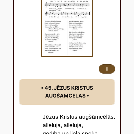
⇑
• 45. JĒZUS KRISTUS
AUGŠĀMCĒLĀS •
Jēzus Kristus augšāmcēlās,
alleluja, alleluja,
godībā un lielā spēkā,