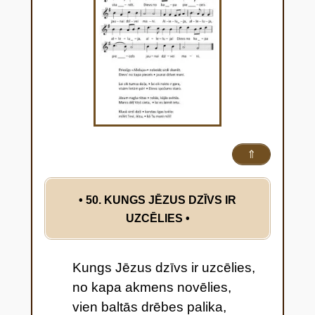
⇑
• 50. KUNGS JĒZUS DZĪVS IR
UZCĒLIES
•
Kungs Jēzus dzīvs ir uzcēlies,
no kapa akmens novēlies,
vien baltās drēbes palika,