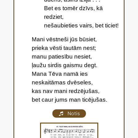
Bet es tomēr dzīvs, kā
redziet,
nešaubieties vairs, bet ticiet!
Mani vēstneši jūs būsiet,
prieka vēsti tautām nest;
manu patiesību nesiet,
ļaužu sirdis gaismu degt.
Mana Tēva namā ies
neskaitāmas dvēseles,
kas nav mani redzējušas,
bet caur jums man ticējušas
.
Notis