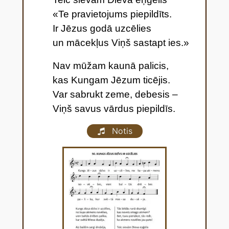
«Te pravietojums piepildīts.
Ir Jēzus godā uzcēlies
un mācekļus Viņš sastapt ies.»
Nav mūžam kaunā palicis,
kas Kungam Jēzum ticējis.
Var sabrukt zeme, debesis –
Viņš savus vārdus piepildīs.
Notis