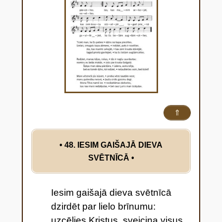
⇑
• 48. IESIM GAIŠAJĀ DIEVA
SVĒTNĪCĀ
•
Iesim gaišajā dieva svētnīcā
dzirdēt par lielo brīnumu:
uzcēlies Kristus, sveicina visus,