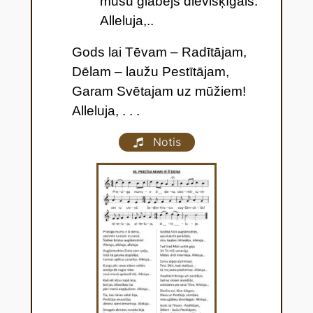
mūsu glābējs dievišķīgais.
Alleluja,..
Gods lai Tēvam – Radītājam,
Dēlam – laužu Pestītājam,
Garam Svētajam uz mūžiem!
Alleluja,
. . .
Notis