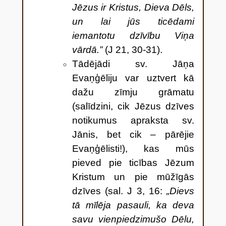
Jēzus ir Kristus, Dieva Dēls,
un lai jūs ticēdami
iemantotu dzīvību Viņa
vārdā.”
(J 21, 30-31).
Tādējādi sv. Jāņa
Evaņģēliju var uztvert kā
dažu zīmju grāmatu
(salīdzini, cik Jēzus dzīves
notikumus apraksta sv.
Jānis, bet cik – pārējie
Evaņģēlisti!), kas mūs
pieved pie ticības Jēzum
Kristum un pie mūžīgās
dzīves (sal. J 3, 16:
„Dievs
tā mīlēja pasauli, ka deva
savu vienpiedzimušo Dēlu,