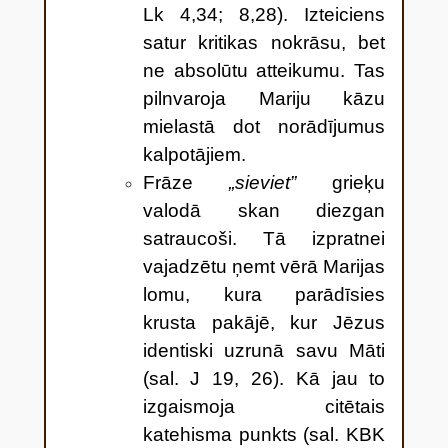
Lk 4,34; 8,28). Izteiciens
satur kritikas nokrāsu, bet
ne absolūtu atteikumu. Tas
pilnvaroja Mariju kāzu
mielastā dot norādījumus
kalpotājiem.
Frāze
„sieviet”
grieķu
valodā skan diezgan
satraucoši. Tā izpratnei
vajadzētu ņemt vērā Marijas
lomu, kura parādīsies
krusta pakājē, kur Jēzus
identiski uzrunā savu Māti
(sal. J 19, 26). Kā jau to
izgaismoja citētais
katehisma punkts (sal. KBK