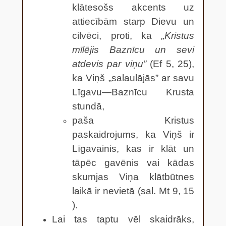
klātesošs akcents uz
attiecībām starp Dievu un
cilvēci, proti, ka
„Kristus
mīlējis Baznīcu un sevi
atdevis par viņu”
(Ef 5, 25),
ka Viņš „salaulājās” ar savu
Līgavu—Baznīcu Krusta
stundā,
paša Kristus
paskaidrojums, ka Viņš ir
Līgavainis, kas ir klāt un
tāpēc gavēnis vai kādas
skumjas Viņa klātbūtnes
laikā ir nevietā (sal. Mt 9, 15
).
Lai tas taptu vēl skaidrāks,