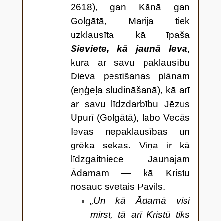
2618), gan Kānā gan
Golgātā, Marija tiek
uzklausīta kā īpaša
Sieviete, kā jaunā Ieva
,
kura ar savu paklausību
Dieva pestīšanas plānam
(eņģeļa sludināšanā), kā arī
ar savu līdzdarbību Jēzus
Upurī (Golgātā), labo Vecās
Ievas nepaklausības un
grēka sekas. Viņa ir kā
līdzgaitniece Jaunajam
Ādamam — kā Kristu
nosauc svētais Pāvils.
„Un kā Ādamā visi
mirst, tā arī Kristū tiks