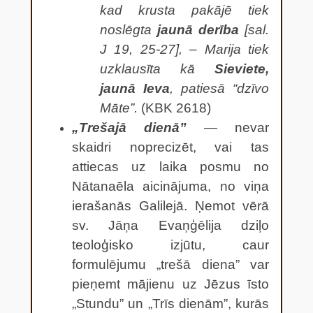
kad krusta pakājē tiek
noslēgta
jaunā derība
[sal.
J 19, 25-27], – Marija tiek
uzklausīta kā
Sieviete,
jaunā Ieva
, patiesā “dzīvo
Māte”.
(KBK 2618)
„Trešajā dienā”
— nevar
skaidri noprecizēt, vai tas
attiecas uz laika posmu no
Nātanaēla aicinājuma, no viņa
ierašanās Galilejā. Ņemot vērā
sv. Jāņa Evaņģēlija dziļo
teoloģisko izjūtu, caur
formulējumu „trešā diena” var
pieņemt mājienu uz Jēzus īsto
„Stundu” un „Trīs dienām”, kurās