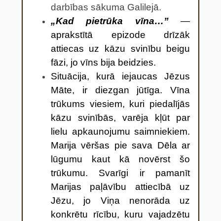
darbības sākuma Galilejā.
„Kad pietrūka vīna…”
—
aprakstītā epizode drīzāk
attiecas uz kāzu svinību beigu
fāzi, jo vīns bija beidzies.
Situācija, kurā iejaucas Jēzus
Māte, ir diezgan jūtīga. Vīna
trūkums viesiem, kuri piedalījās
kāzu svinībās, varēja kļūt par
lielu apkaunojumu saimniekiem.
Marija vēršas pie sava Dēla ar
lūgumu kaut kā novērst šo
trūkumu. Svarīgi ir pamanīt
Marijas paļāvību attiecībā uz
Jēzu, jo Viņa nenorāda uz
konkrētu rīcību, kuru vajadzētu