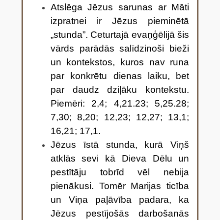
A
tslēga Jēzus sarunas ar Māti
izpratnei ir Jēzus pieminētā
„stunda”. Ceturtajā evaņģēlijā šis
vārds parādās salīdzinoši bieži
un kontekstos, kuros nav runa
par konkrētu dienas laiku, bet
par daudz dziļāku kontekstu.
Piemēri: 2,4; 4,21.23; 5,25.28;
7,30; 8,20; 12,23; 12,27; 13,1;
16,21; 17,1.
Jēzus īstā stunda, kurā Viņš
atklās sevi kā Dieva Dēlu un
pestītāju tobrīd vēl nebija
pienākusi. Tomēr Marijas ticība
un Viņa paļāvība padara, ka
Jēzus pestījošās darbošanās