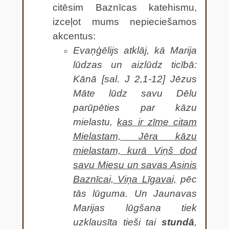
citēsim Baznīcas katehismu,
izceļot mums nepieciešamos
akcentus:
Evaņģēlijs atklāj, kā Marija
lūdzas un aizlūdz ticībā:
Kānā [sal. J 2,1-12] Jēzus
Māte lūdz savu Dēlu
parūpēties par kāzu
mielastu,
kas ir zīme citam
Mielastam, Jēra kāzu
mielastam, kurā Viņš dod
savu Miesu un savas Asinis
Baznīcai, Viņa Līgavai,
pēc
tās lūguma. Un Jaunavas
Marijas lūgšana tiek
uzklausīta tieši tai
stundā
,