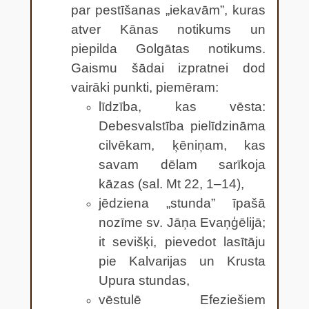
par pestīšanas „iekavām”, kuras
atver Kānas notikums un
piepilda Golgātas notikums.
Gaismu šādai izpratnei dod
vairāki punkti, piemēram:
līdzība, kas vēsta:
Debesvalstība pielīdzināma
cilvēkam, ķēniņam, kas
savam dēlam sarīkoja
kāzas (sal. Mt 22, 1–14),
jēdziena „stunda” īpašā
nozīme sv. Jāņa Evaņģēlijā;
it sevišķi, pievedot lasītāju
pie Kalvarijas un Krusta
Upura stundas,
vēstulē Efeziešiem