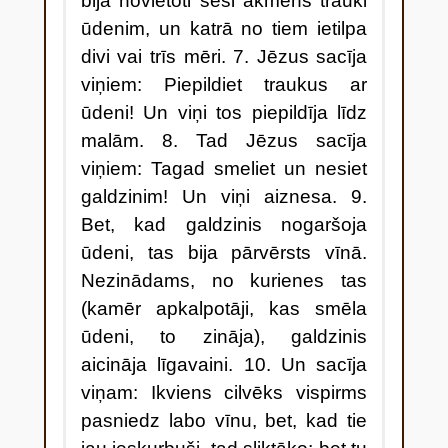
bija novietoti seši akmens trauki
ūdenim, un katrā no tiem ietilpa
divi vai trīs mēri. 7. Jēzus sacīja
viņiem: Piepildiet traukus ar
ūdeni! Un viņi tos piepildīja līdz
malām. 8. Tad Jēzus sacīja
viņiem: Tagad smeliet un nesiet
galdzinim! Un viņi aiznesa. 9.
Bet, kad galdzinis nogaršoja
ūdeni, tas bija pārvērsts vīnā.
Nezinādams, no kurienes tas
(kamēr apkalpotāji, kas smēla
ūdeni, to zināja), galdzinis
aicināja līgavaini. 10. Un sacīja
viņam: Ikviens cilvēks vispirms
pasniedz labo vīnu, bet, kad tie