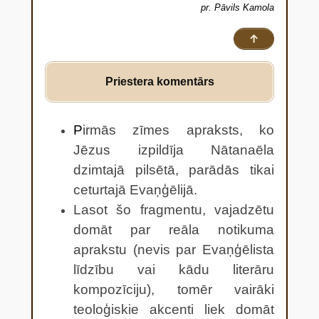
pr. Pāvils Kamola
↑
Priestera komentārs
P
irmās zīmes apraksts, ko
Jēzus izpildīja Nātanaēla
dzimtajā pilsētā, parādās tikai
ceturtajā Evaņģēlijā.
Lasot šo fragmentu, vajadzētu
domāt par reāla notikuma
aprakstu (nevis par Evaņģēlista
līdzību vai kādu literāru
kompozīciju), tomēr vairāki
teoloģiskie akcenti liek domāt