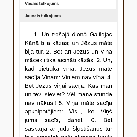
Vecais tulkojums
Jaunais tulkojums
1
. Un trešajā dienā Galilejas
Kānā bija kāzas; un Jēzus māte
bija tur. 2. Bet arī Jēzus un Viņa
mācekļi tika aicināti kāzās. 3. Un,
kad pietrūka vīna, Jēzus māte
sacīja Viņam: Viņiem nav vīna. 4.
Bet Jēzus viņai sacīja: Kas man
un tev, sieviet? Vēl mana stunda
nav nākusi! 5. Viņa māte sacīja
apkalpotājiem: Visu, ko Viņš
jums sacīs, dariet. 6. Bet
saskaņā ar jūdu šķīstīšanos tur