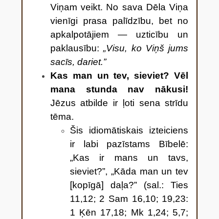
Viņam veikt. No sava Dēla Viņa
vienīgi prasa palīdzību, bet no
apkalpotājiem — uzticību un
paklausību:
„Visu, ko Viņš jums
sacīs, dariet.”
Kas man un tev, sieviet? Vēl
mana stunda nav nākusi!
Jēzus atbilde ir ļoti sena strīdu
tēma.
Šis idiomātiskais izteiciens
ir labi pazīstams Bībelē:
„Kas ir mans un tavs,
sieviet?”, „Kāda man un tev
[kopīgā] daļa?” (sal.: Ties
11,12; 2 Sam 16,10; 19,23:
1 Ķēn 17,18; Mk 1,24; 5,7;