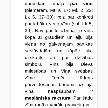
daudzkārt runāja
par vīnu
(piemēram, Mt 9, 17; Mk 2, 22;
Lk 5, 37–38); reiz pat konkrēti
par labāku veco vīnu (sal. Lk 5,
39). Nav par to izbrīna, jo vīns
kopā ar graudiem un eļļu bija
viena no galvenajām pārtikas
sastāvdaļām un tāpēc tika
uzskatīts arī par dzīvības
simbolu. Vīns bija Dieva
mīlestības un Viņa svētības
zīme. Tomēr ūdens
pārveidošanas brīnums izcilajā
vīnā neapšaubāmi ir
mesiāniska rakstura
. Par šādu
zīmi runāja vairāki pravieši (sal.: