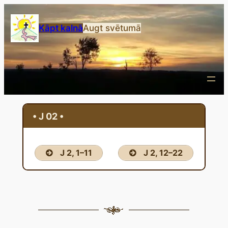
Przejdź
do
Kāpt kalnā
Augt svētumā
treści
• J 02 •
J 2, 1–11
J 2, 12–22