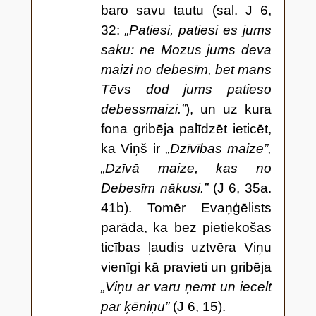
baro savu tautu (sal. J 6,
32:
„Patiesi, patiesi es jums
saku: ne Mozus jums deva
maizi no debesīm, bet mans
Tēvs dod jums patieso
debessmaizi.”
), un uz kura
fona gribēja palīdzēt ieticēt,
ka Viņš ir
„Dzīvības maize”,
„Dzīvā maize, kas no
Debesīm nākusi.”
(J 6, 35a.
41b). Tomēr Evaņģēlists
parāda, ka bez pietiekošas
ticības ļaudis uztvēra Viņu
vienīgi kā pravieti un gribēja
„Viņu ar varu ņemt un iecelt
par ķēniņu”
(J 6, 15).