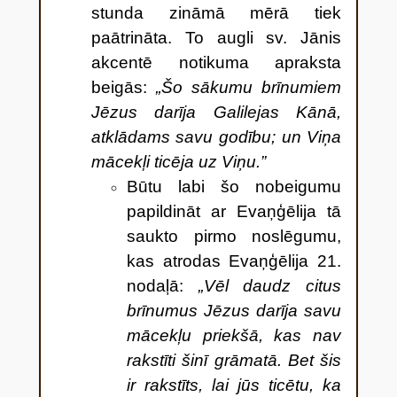
stunda zināmā mērā tiek
paātrināta. To augli sv. Jānis
akcentē notikuma apraksta
beigās:
„Šo sākumu brīnumiem
Jēzus darīja Galilejas Kānā,
atklādams savu godību; un Viņa
mācekļi ticēja uz Viņu.”
Būtu labi šo nobeigumu
papildināt ar Evaņģēlija tā
saukto pirmo noslēgumu,
kas atrodas Evaņģēlija 21.
nodaļā:
„Vēl daudz citus
brīnumus Jēzus darīja savu
mācekļu priekšā, kas nav
rakstīti šinī grāmatā. Bet šis
ir rakstīts, lai jūs ticētu, ka