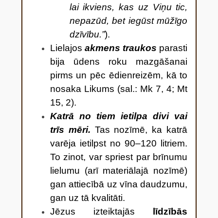
lai ikviens, kas uz Viņu tic,
nepazūd, bet iegūst mūžīgo
dzīvību.”
).
Lielajos
akmens traukos
parasti
bija ūdens roku mazgāšanai
pirms un pēc ēdienreizēm, kā to
nosaka Likums (sal.: Mk 7, 4; Mt
15, 2).
Katrā no tiem ietilpa divi vai
trīs mēri.
Tas nozīmē, ka katrā
varēja ietilpst no 90–120 litriem.
To zinot, var spriest par brīnumu
lielumu (arī materiālajā nozīmē)
gan attiecībā uz vīna daudzumu,
gan uz tā kvalitāti.
Jēzus izteiktajās
līdzībās