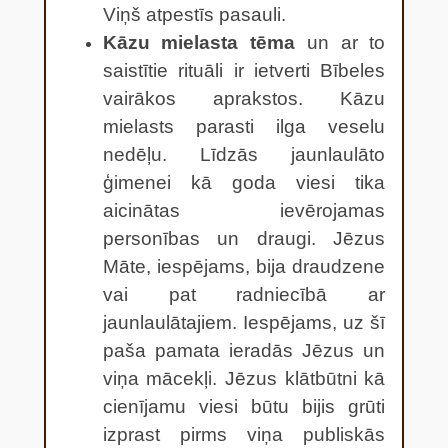
Viņš atpestīs pasauli.
Kāzu mielasta tēma
un ar to
saistītie rituāli ir ietverti Bībeles
vairākos aprakstos. Kāzu
mielasts parasti ilga veselu
nedēļu. Līdzās jaunlaulāto
ģimenei kā goda viesi tika
aicinātas ievērojamas
personības un draugi. Jēzus
Māte, iespējams, bija draudzene
vai pat radniecībā ar
jaunlaulātajiem. Iespējams, uz šī
paša pamata ieradās Jēzus un
viņa mācekļi. Jēzus klātbūtni kā
cienījamu viesi būtu bijis grūti
izprast pirms viņa publiskās