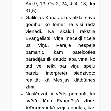
Am 9, 13; Os 2, 24; Jl 4, 18; Jer
31,5).
Galilejas Kānā Jēzus atklāj savu
godību, ko tomēr ne visi redz
vienādi. Kā skaidri rakstīja
Evaņģēlists, Viņa mācekļi ticēja
uz Viņu. Pārējie nespēja
pamanīt, kam pateicoties
parādījās tik daudz labā vīna, ko
tad vēl teikt par viņu spēju
pareizi interpretēt piedzīvoto
realitāti kā Mesijas klātbūtnes
zīmi.
Noslēdzot, ir vērts pamanīt, ka
svētā Jāņa Evaņģēlijā
zīme,
brīnums
ir kā izejas punkts, kas