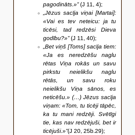
pagodināts.»”
(J 11, 4);
„Jēzus sacīja viņai [Martai]:
«Vai es tev neteicu: ja tu
ticēsi, tad redzēsi Dieva
godību?»”
(J 11, 40);
„Bet viņš [Toms] sacīja tiem:
«Ja es neredzēšu naglu
rētas Viņa rokās un savu
pirkstu neielikšu naglu
rētās, un savu roku
neielikšu Viņa sānos, es
neticēšu.» (…) Jēzus sacīja
viņam: «Tom, tu ticēji tāpēc,
ka tu mani redzēji. Svētīgi
tie, kas nav redzējuši, bet ir
ticējuši.»
”
(J 20, 25b.29);