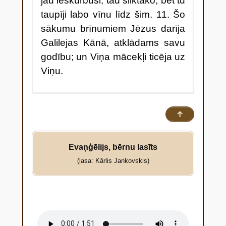
jau ieskurbuši, tad sliktāko; bet tu
taupīji labo vīnu līdz šim. 11. Šo
sākumu brīnumiem Jēzus darīja
Galilejas Kānā, atklādams savu
godību; un Viņa mācekļi ticēja uz
Viņu.
1 Trešajā dienā bija kāzas
↑
Galilejas Kānā, un Jēzus māte
bija tur. 2 Arī Jēzu un viņa
Evaņģēlijs, bērnu lasīts
mācekļus uzaicināja uz kāzām. 3
(lasa: Kārlis Jankovskis)
Kad pietrūka vīna, Jēzus māte
viņam sacīja: “Tiem nav vīna.” 4
Tad Jēzus viņai atbildēja:
“Sieviete, kāda man daļa par to?
Mana stunda vēl nav atnākusi.” 5