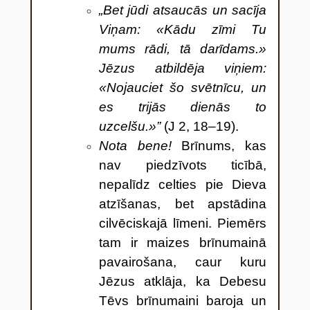
„Bet jūdi atsaucās un sacīja
Viņam: «Kādu zīmi Tu
mums rādi, tā darīdams.»
Jēzus atbildēja viņiem:
«Nojauciet šo svētnīcu, un
es trijās dienās to
uzcelšu.»”
(J 2, 18–19).
Nota bene!
Brīnums, kas
nav piedzīvots ticībā,
nepalīdz celties pie Dieva
atzīšanas, bet apstādina
cilvēciskajā līmeni. Piemērs
tam ir maizes brīnumainā
pavairošana, caur kuru
Jēzus atklāja, ka Debesu
Tēvs brīnumaini baroja un