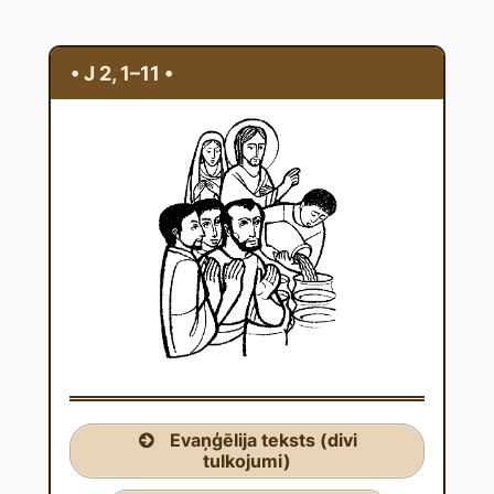
• J 2, 1–11 •
Evaņģēlija teksts (divi
tulkojumi)