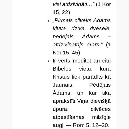
visi atdzīvināti…”
(1 Kor
15, 22)
„Pirmais cilvēks Ādams
kļuva dzīva dvēsele,
pēdējais Ādams –
atdzīvinātājs Gars.”
(1
Kor 15, 45)
Ir vērts meditēt arī citu
Bībeles vietu, kurā
Kristus tiek parādīts kā
Jaunais, Pēdējais
Ādams, un kur tika
aprakstīti Viņa dievišķā
upura, cilvēces
atpestīšanas milzīgie
augļi — Rom 5, 12–20.