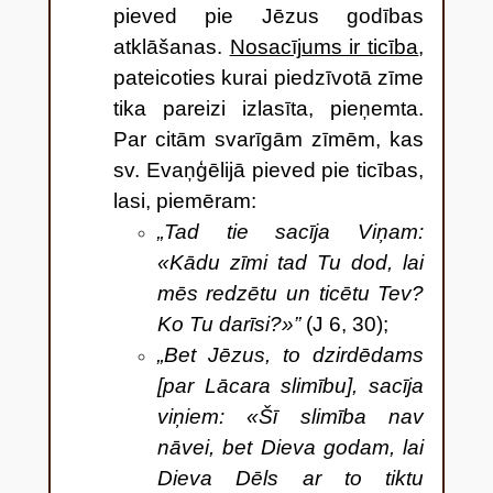
pieved pie Jēzus godības
atklāšanas.
Nosacījums ir ticība
,
pateicoties kurai piedzīvotā zīme
tika pareizi izlasīta, pieņemta.
Par citām svarīgām zīmēm, kas
sv. Evaņģēlijā pieved pie ticības,
lasi, piemēram:
„Tad tie sacīja Viņam:
«Kādu zīmi tad Tu dod, lai
mēs redzētu un ticētu Tev?
Ko Tu darīsi?»”
(J 6, 30);
„Bet Jēzus, to dzirdēdams
[par Lācara slimību], sacīja
viņiem: «Šī slimība nav
nāvei, bet Dieva godam, lai
Dieva Dēls ar to tiktu