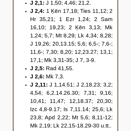
J 2,1:
J 1,50; 4,46; 21,2.
to zināja, – tad mielasta pārraugs
J 2,4:
1 Ķēn 17,18; Ties 11,12; 2
sauc līgavaini 10 un viņam
Hr 35,21; 1 Ezr 1,24; 2 Sam
sacīja: “Ikviens cilvēks vispirms
16,10; 19,23; 2 Ķēn 3,13; Mk
liek priekšā labo vīnu, un, kad
1,24; 5,7; Mt 8,29; Lk 4,34; 8,28;
viesi ieskurbuši, tad sliktāko, bet
J 19,26; 20,13.15; 5,6; 6,5-; 7,6-;
tu esi pataupījis labo vīnu līdz
11,6-; 7,30; 8,20; 12,23.27; 13,1;
šim.” 11 Tā Galilejas Kānā Jēzus
17,1; Mk 3,31-35; J 7, 3-9.
sāka darīt zīmes, atklādams
J 2,5:
Rad 41,55.
savu godību, un viņa mācekļi
J 2,6:
Mk 7,3.
ticēja viņam.
J 2,11:
J 1,14.51; J 2,18.23; 3,2;
4,54; 6,2.14.26.30; 7,31; 9,16;
10,41; 11,47; 12,18.37; 20,30;
Izc 4,8-9.17; Is 7,11.14; 25,6; Lk
23,8; Apd 2,22; Mt 5,6; 8,11-12;
Mk 2,19; Lk 22,15-18.29-30 u.tt..